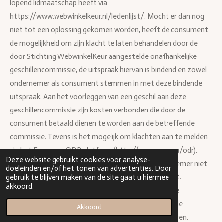
lopend lidmaatschap heeft via
https://www.webwinkelkeur.nl/ledenlijst/. Mocht er dan nog
niet tot een oplossing gekomen worden, heeft de consument
de mogelijkheid om zijn klacht te laten behandelen door de
door Stichting WebwinkelKeur aangestelde onafhankelijke
geschillencommissie, de uitspraak hiervan is bindend en zowel
ondernemer als consument stemmen in met deze bindende
uitspraak. Aan het voorleggen van een geschil aan deze
geschillencommissie zijn kosten verbonden die door de
consument betaald dienen te worden aan de betreffende
commissie. Tevens is het mogelijk om klachten aan te melden
via het Europees ODR platform (http://ec.europa.eu/odr).
Deze website gebruikt cookies voor analyse-
6. Een klacht schort de verplichtingen van de ondernemer niet
doeleinden en/of het tonen van advertenties. Door
op, tenzij de ondernemer schriftelijk anders aangeeft.
gebruik te blijven maken van de site gaat u hiermee
akkoord.
7. Indien een klacht gegrond wordt bevonden door de
ondernemer, zal de ondernemer naar haar keuze of de
Akkoord
geleverde producten kosteloos vervangen of repareren.