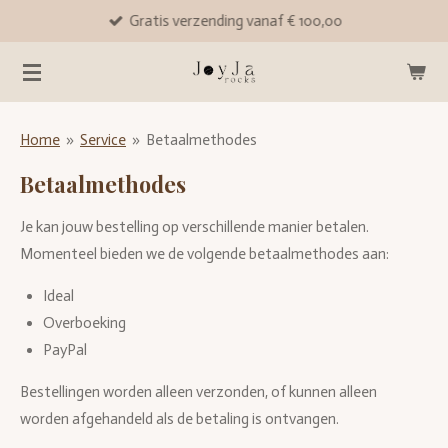
Gratis verzending vanaf € 100,00
Ga
direct
naar
de
hoofdinhoud
Home
»
Service
»
Betaalmethodes
Betaalmethodes
Je kan jouw bestelling op verschillende manier betalen.
Momenteel bieden we de volgende betaalmethodes aan:
Ideal
Overboeking
PayPal
Bestellingen worden alleen verzonden, of kunnen alleen
worden afgehandeld als de betaling is ontvangen.