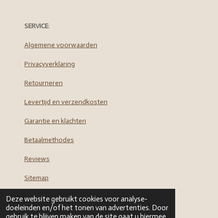
a
n
c
s
e
t
SERVICE
:
b
a
o
g
Algemene voorwaarden
o
r
Privacyverklaring
k
a
m
Retourneren
Levertijd en verzendkosten
Garantie en klachten
Betaalmethodes
Reviews
Sitemap
Deze website gebruikt cookies voor analyse-
doeleinden en/of het tonen van advertenties. Door
gebruik te blijven maken van de site gaat u hiermee