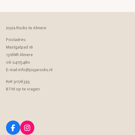
JoyJa Rocks te Almere
Postadres:
Mastgatpad 18
1316NR Almere
06-24175480
E-mail info@joyjarocks.nl
KvK 91176395
BTW op te vragen
F
I