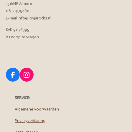
1316NR Almere
06-24175480
E-mail info@joyjarocks.nl
KvK 91176395
BTW op te vragen
F
I
a
n
c
s
e
t
SERVICE
:
b
a
o
g
Algemene voorwaarden
o
r
Privacyverklaring
k
a
m