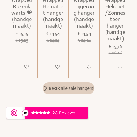
wrapped
wrapped
wrapped
wrapped
Rozenk
Hematie
Tijgeroo
Helioliet
warts 💝
t hanger
g hanger
/Zonnes
(handge
(handge
(handge
teen
maakt)
maakt)
maakt)
hanger
(handge
€ 15,15
€ 14,54
€ 14,54
maakt)
€ 25,25
€ 24,24
€ 24,24
€ 15,76
€ 26,26
Houd mij op de hoogte
In winkelwagen
Houd mij op de hoogte
In winkelwagen
Bekijk alle sale hangers!