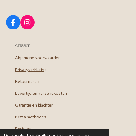
F
I
a
n
c
s
e
t
SERVICE
:
b
a
o
g
Algemene voorwaarden
o
r
Privacyverklaring
k
a
m
Retourneren
Levertijd en verzendkosten
Garantie en klachten
Betaalmethodes
Reviews
Deze website gebruikt cookies voor analyse-