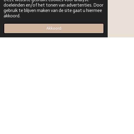
Sitemap
doeleinden en/of het tonen van advertenties. Door
gebruik te blijven maken van de site gaat u hiermee
akkoord.
Akkoord
© 2023 - 2026 JoyJa Rocks
Powered by
JouwWeb