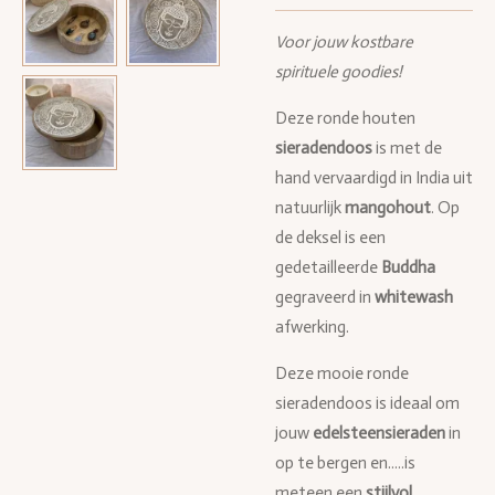
Voor jouw kostbare
spirituele goodies!
Deze ronde houten
sieradendoos
is met de
hand vervaardigd in India uit
natuurlijk
mangohout
. Op
de deksel is een
gedetailleerde
Buddha
gegraveerd in
whitewash
afwerking.
Deze mooie ronde
sieradendoos is ideaal om
jouw
edelsteensieraden
in
op te bergen en.....is
meteen een
stijlvol