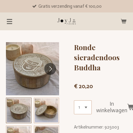
Gratis verzending vanaf € 100,00
Ga
direct
naar
de
hoofdinhoud
Ronde
sieradendoos
Buddha
€ 20,20
In
winkelwagen
Artikelnummer:
925003