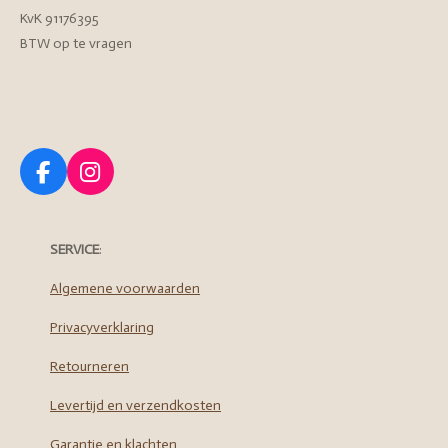
KvK 91176395
BTW op te vragen
F
I
a
n
c
s
e
t
SERVICE
:
b
a
o
g
Algemene voorwaarden
o
r
Privacyverklaring
k
a
m
Retourneren
Levertijd en verzendkosten
Garantie en klachten