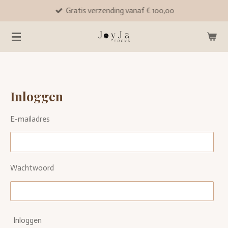
Gratis verzending vanaf € 100,00
Ga
direct
naar
de
hoofdinhoud
Inloggen
E-mailadres
Wachtwoord
Inloggen