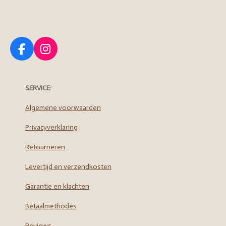
F
I
a
n
c
s
e
t
SERVICE
:
b
a
o
g
Algemene voorwaarden
o
r
Privacyverklaring
k
a
m
Retourneren
Levertijd en verzendkosten
Garantie en klachten
Betaalmethodes
Reviews