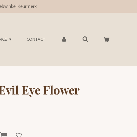
bwinkel Keurmerk
VICE
CONTACT
Evil Eye Flower
n