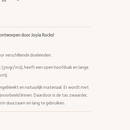
 ontworpen door JoyJa Rocks!
or verschillende doeleinden.
t (310gr/m2), hee
ft een open hoofdvak en lange
cm).
ongebleekt en natuurlijk materiaal. Er
wordt met
voorbeeld linnen. Daardoor is de tas zwaarder,
norm duurzaam en lang te gebruiken.