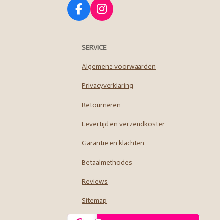
F
I
a
n
c
s
e
t
SERVICE
:
b
a
o
g
Algemene voorwaarden
o
r
Privacyverklaring
k
a
m
Retourneren
Levertijd en verzendkosten
Garantie en klachten
Betaalmethodes
Reviews
Sitemap