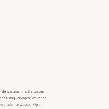
l
e
a
e
l
r
n
e
in de wasmachine. De tassen
bedrukking vervagen. We raden
0 graden te wassen. Op die