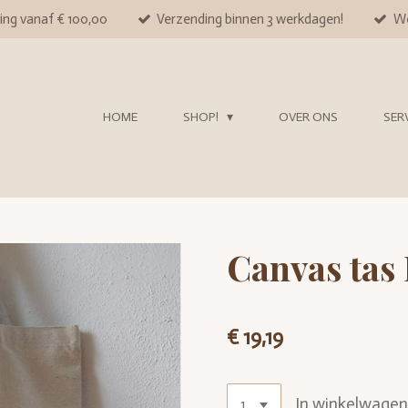
ing vanaf € 100,00
Verzending binnen 3 werkdagen!
We
HOME
SHOP!
OVER ONS
SER
Canvas tas 
€ 19,19
In winkelwage