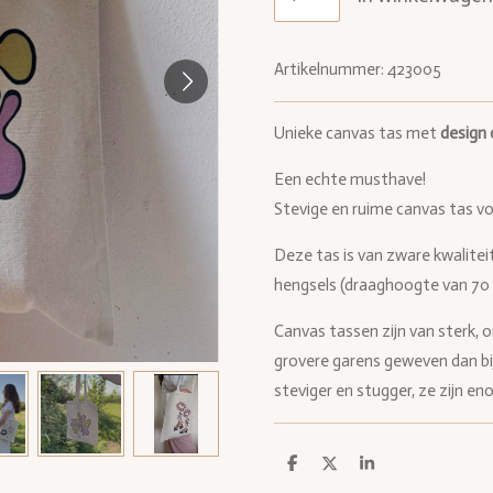
Artikelnummer:
423005
Unieke canvas tas met
design
Een echte musthave!
Stevige en ruime canvas tas vo
Deze tas is van zware kwalitei
hengsels (draaghoogte van 70 
Canvas tassen zijn van
sterk, 
grovere garens geweven dan bij
steviger en stugger, ze zijn e
D
D
S
e
e
h