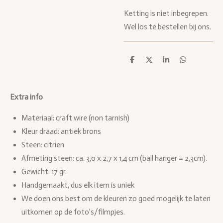
Ketting is niet inbegrepen.
Wel los te bestellen bij ons.
D
D
S
D
e
e
h
e
l
e
a
l
e
l
r
e
n
e
n
Extra info
Materiaal: craft wire (non tarnish)
Kleur draad: antiek brons
Steen: citrien
Afmeting steen: ca. 3,0 x 2,7 x 1,4 cm (bail hanger = 2,3cm).
Gewicht: 17 gr.
Handgemaakt, dus elk item is uniek
We doen ons best om de kleuren zo goed mogelijk te laten
uitkomen op de foto’s/filmpjes.