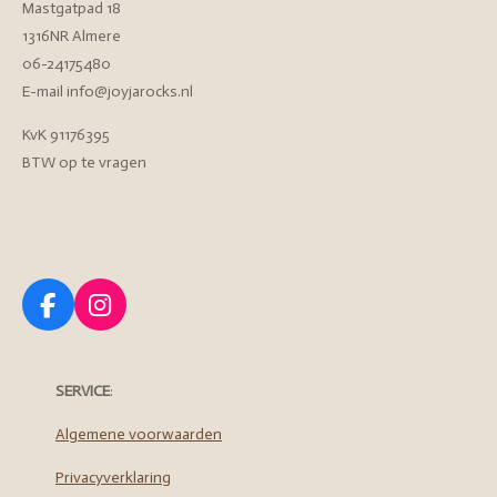
Mastgatpad 18
1316NR Almere
06-24175480
E-mail info@joyjarocks.nl
KvK 91176395
BTW op te vragen
F
I
a
n
c
s
e
t
SERVICE
:
b
a
o
g
Algemene voorwaarden
o
r
Privacyverklaring
k
a