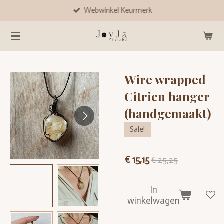
Webwinkel Keurmerk
Ga
direct
naar
de
hoofdinhoud
Wire wrapped
Citrien hanger
(handgemaakt)
Sale!
€ 15,15
€ 25,25
In
winkelwagen