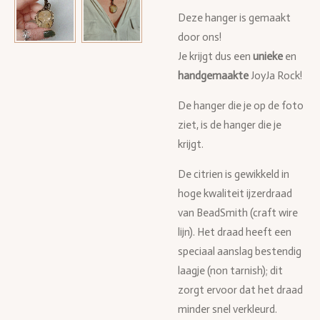
Deze hanger is gemaakt
door ons!
Je krijgt dus een
unieke
en
handgemaakte
JoyJa Rock!
De hanger die je op de foto
ziet, is de hanger die je
krijgt.
De citrien is gewikkeld in
hoge kwaliteit ijzerdraad
van BeadSmith (craft wire
lijn). Het draad heeft een
speciaal aanslag bestendig
laagje (non tarnish); dit
zorgt ervoor dat het draad
minder snel verkleurd.