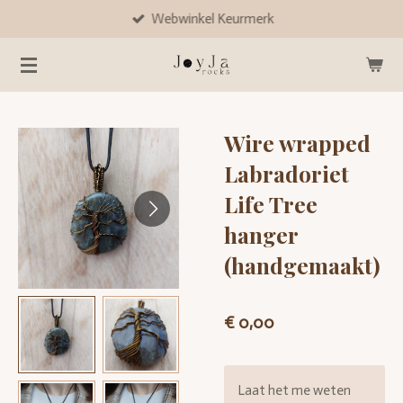
Webwinkel Keurmerk
Ga
direct
naar
de
hoofdinhoud
Wire wrapped
Labradoriet
Life Tree
hanger
(handgemaakt)
€ 0,00
Laat het me weten