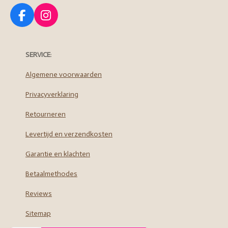
F
I
a
n
c
s
e
t
SERVICE
:
b
a
o
g
Algemene voorwaarden
o
r
Privacyverklaring
k
a
m
Retourneren
Levertijd en verzendkosten
Garantie en klachten
Betaalmethodes
Reviews
Sitemap