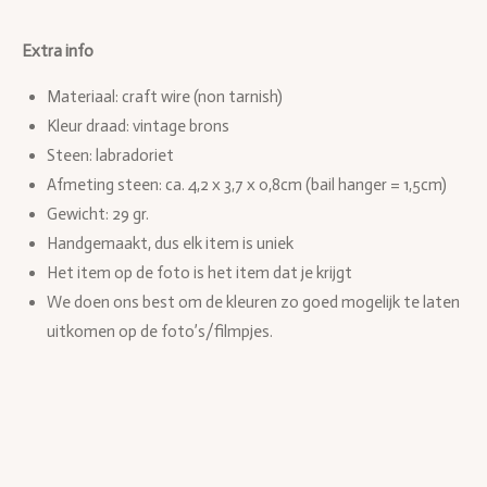
l
e
a
l
e
l
r
e
n
e
n
Extra info
Materiaal: craft wire (non tarnish)
Kleur draad: vintage brons
Steen: labradoriet
Afmeting steen: ca. 4,2 x 3,7 x 0,8cm (bail hanger = 1,5cm)
Gewicht: 29 gr.
Handgemaakt, dus elk item is uniek
Het item op de foto is het item dat je krijgt
We doen ons best om de kleuren zo goed mogelijk te laten
uitkomen op de foto’s/filmpjes.