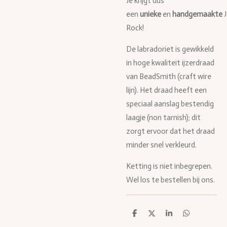
Je krijgt dus
een
unieke
en
handgemaakte
Rock!
De labradoriet is gewikkeld
in hoge kwaliteit ijzerdraad
van BeadSmith (craft wire
lijn). Het draad heeft een
speciaal aanslag bestendig
laagje (non tarnish); dit
zorgt ervoor dat het draad
minder snel verkleurd.
Ketting is niet inbegrepen.
Wel los te bestellen bij ons.
D
D
S
D
e
e
h
e