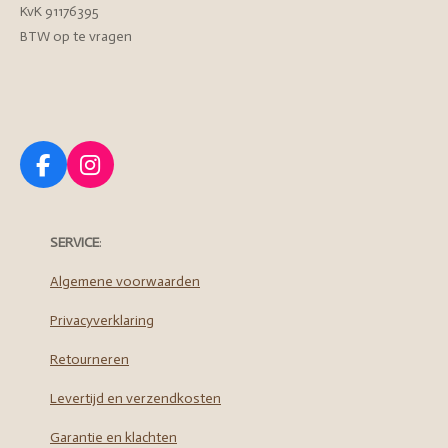
KvK 91176395
BTW op te vragen
F
I
a
n
c
s
e
t
SERVICE
:
b
a
o
g
Algemene voorwaarden
o
r
Privacyverklaring
k
a
m
Retourneren
Levertijd en verzendkosten
Garantie en klachten