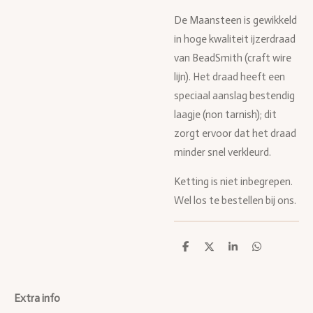
De Maansteen is gewikkeld
in hoge kwaliteit ijzerdraad
van BeadSmith (craft wire
lijn). Het draad heeft een
speciaal aanslag bestendig
laagje (non tarnish); dit
zorgt ervoor dat het draad
minder snel verkleurd.
Ketting is niet inbegrepen.
Wel los te bestellen bij ons.
D
D
S
D
e
e
h
e
l
e
a
l
e
l
r
e
n
e
n
Extra info