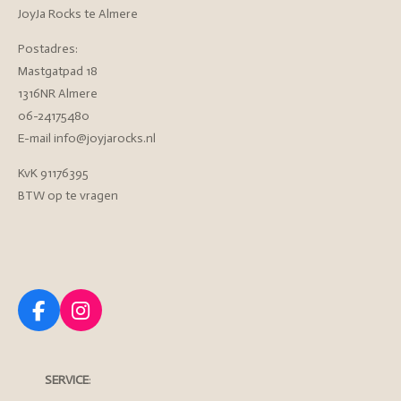
JoyJa Rocks te Almere
Postadres:
Mastgatpad 18
1316NR Almere
06-24175480
E-mail info@joyjarocks.nl
KvK 91176395
BTW op te vragen
F
I
a
n
c
s
e
t
SERVICE
:
b
a