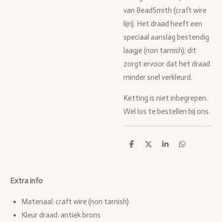
van BeadSmith (craft wire
lijn). Het draad heeft een
speciaal aanslag bestendig
laagje (non tarnish); dit
zorgt ervoor dat het draad
minder snel verkleurd.
Ketting is niet inbegrepen.
Wel los te bestellen bij ons.
D
D
S
D
e
e
h
e
l
e
a
l
e
l
r
e
n
e
n
Extra info
Materiaal: craft wire (non tarnish)
Kleur draad: antiek brons