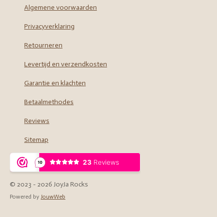
o
g
Algemene voorwaarden
o
r
Privacyverklaring
k
a
m
Retourneren
Levertijd en verzendkosten
Garantie en klachten
Betaalmethodes
Reviews
Sitemap
© 2023 - 2026 JoyJa Rocks
Powered by
JouwWeb