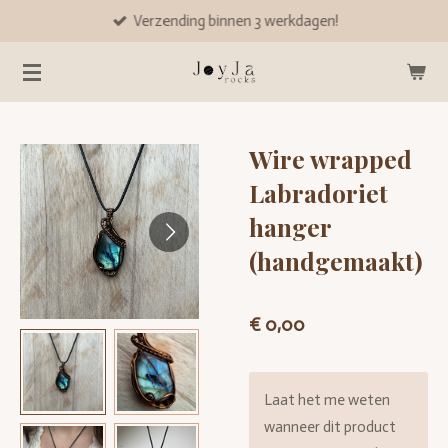
Verzending binnen 3 werkdagen!
Ga
direct
naar
de
hoofdinhoud
Wire wrapped
Labradoriet
hanger
(handgemaakt)
€ 0,00
Laat het me weten
wanneer dit product