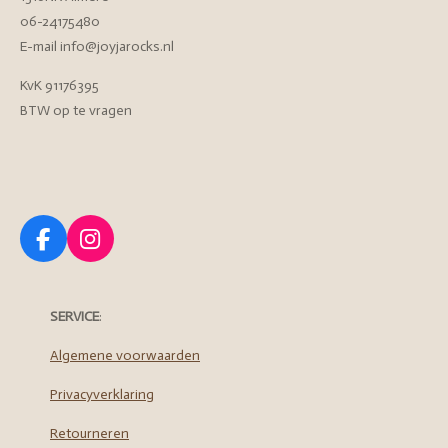
06-24175480
E-mail info@joyjarocks.nl
KvK 91176395
BTW op te vragen
F
I
a
n
c
s
e
t
SERVICE
:
b
a
o
g
Algemene voorwaarden
o
r
Privacyverklaring
k
a
m
Retourneren