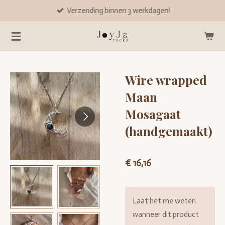
Verzending binnen 3 werkdagen!
Ga
direct
naar
de
hoofdinhoud
Wire wrapped
Maan
Mosagaat
(handgemaakt)
€ 16,16
Laat het me weten
wanneer dit product