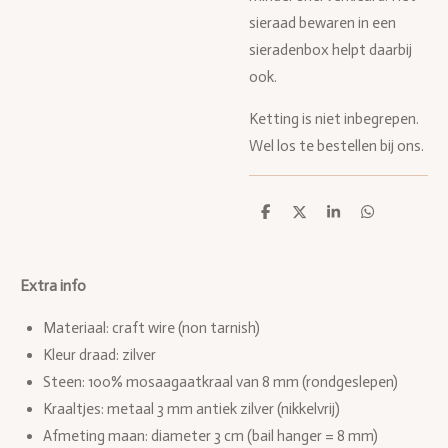
sieraad bewaren in een
sieradenbox helpt daarbij
ook.
Ketting is niet inbegrepen.
Wel los te bestellen bij ons.
D
D
S
D
e
e
h
e
l
e
a
l
e
l
r
e
n
e
n
Extra info
Materiaal: craft wire (non tarnish)
Kleur draad: zilver
Steen:
100% mosaagaatkraal van 8 mm (rondgeslepen)
Kraaltjes: metaal 3 mm antiek zilver (nikkelvrij)
Afmeting maan: diameter 3 cm (bail hanger = 8 mm)