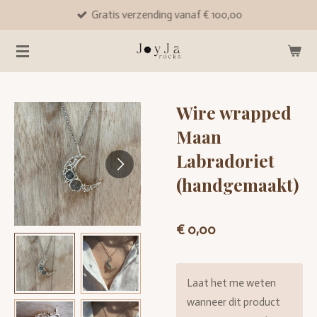
Gratis verzending vanaf € 100,00
Ga
direct
naar
de
hoofdinhoud
Wire wrapped
Maan
Labradoriet
(handgemaakt)
€ 0,00
Laat het me weten
wanneer dit product