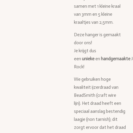
samen met 1 kleine kraal
van 3mm en 5 kleine
kraaltjes van 2,5mm.
Deze hanger is gemaakt
door ons!
Je krijgt dus
een
unieke
en
handgemaakte
Rock!
We gebruiken hoge
kwaliteit ijzerdraad van
BeadSmith (craft wire
lijn). Het draad heeft een
speciaal aanslag bestendig
laagje (non tarnish); dit
zorgt ervoor dat het draad