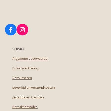
F
I
a
n
c
s
e
t
SERVICE
:
b
a
o
g
Algemene voorwaarden
o
r
Privacyverklaring
k
a
m
Retourneren
Levertijd en verzendkosten
Garantie en klachten
Betaalmethodes