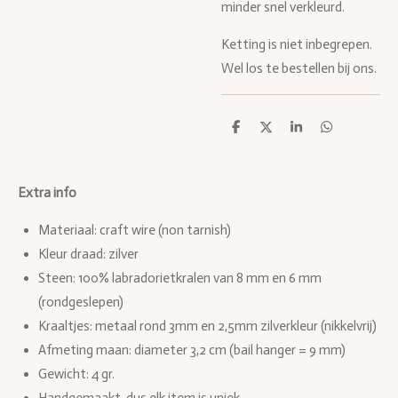
minder snel verkleurd.
Ketting is niet inbegrepen.
Wel los te bestellen bij ons.
D
D
S
D
e
e
h
e
l
e
a
l
e
l
r
e
n
e
n
Extra info
Materiaal: craft wire (non tarnish)
Kleur draad: zilver
Steen:
100% labradorietkralen van 8 mm en 6 mm
(rondgeslepen)
Kraaltjes: metaal rond 3mm en 2,5mm zilverkleur (nikkelvrij)
Afmeting maan:
diameter 3,2 cm (bail hanger = 9 mm)
Gewicht: 4 gr.