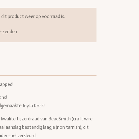
it product weer op voorraad is.
erzenden
rapped!
ons!
dgemaakte
JoyJa Rock!
 kwaliteit ijzerdraad van BeadSmith (craft wire
aal aanslag bestendig laagje (non tarnish); dit
der snel verkleurd.