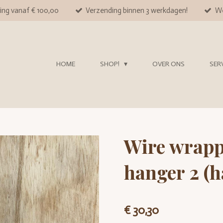
ing vanaf € 100,00
Verzending binnen 3 werkdagen!
We
HOME
SHOP!
OVER ONS
SER
Wire wrapp
hanger 2 (
€ 30,30