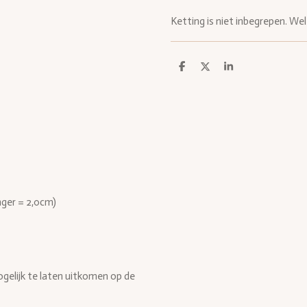
Ketting is niet inbegrepen. Wel 
D
D
S
e
e
h
l
e
a
e
l
r
n
e
nger = 2,0cm)
elijk te laten uitkomen op de