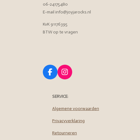
06-24175480
E-mail info@joyjarocks.nl
KvK 91176395
BTW op te vragen
F
I
a
n
c
s
e
t
SERVICE
:
b
a
o
g
Algemene voorwaarden
o
r
Privacyverklaring
k
a
m
Retourneren