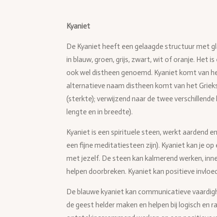
Kyaniet
De Kyaniet heeft een gelaagde structuur met g
in blauw, groen, grijs, zwart, wit of oranje. Het
ook wel distheen genoemd. Kyaniet komt van h
alternatieve naam distheen komt van het Grie
(sterkte); verwijzend naar de twee verschillende
lengte en in breedte).
Kyaniet is een spirituele steen, werkt aardend e
een fijne meditatiesteen zijn). Kyaniet kan je o
met jezelf. De steen kan kalmerend werken, inne
helpen doorbreken. Kyaniet kan positieve invloe
De blauwe kyaniet kan communicatieve vaardig
de geest helder maken en helpen bij logisch en r