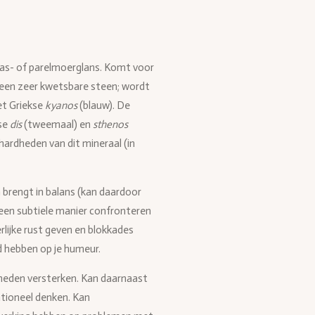
las- of parelmoerglans. Komt voor
 is een zeer kwetsbare steen; wordt
et Griekse
kyanos
(blauw). De
kse
dis
(tweemaal) en
sthenos
 hardheden van dit mineraal (in
n brengt in balans (kan daardoor
p een subtiele manier confronteren
rlijke rust geven en blokkades
d hebben op je humeur.
heden versterken. Kan daarnaast
ationeel denken. Kan