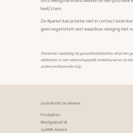
ontstekingsremmend werken en een positieve 
keel/stem.
De Kyaniet kan je beter niet in contact laten 
geen negativiteit vast waardoor reiniging niet no
Disclaimer: raadpleeg bij gezondheidsklachten altijd een ge
edelstenen is niet wetenschappelijk onderbouwd en ze die
andere professionele hulp.
JoyJa Rocks te Almere
Postadres:
Mastgatpad 18
1316NR Almere