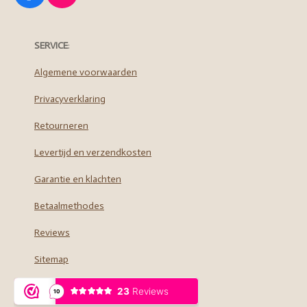
a
n
c
s
e
t
SERVICE
:
b
a
o
g
Algemene voorwaarden
o
r
Privacyverklaring
k
a
m
Retourneren
Levertijd en verzendkosten
Garantie en klachten
Betaalmethodes
Reviews
Sitemap