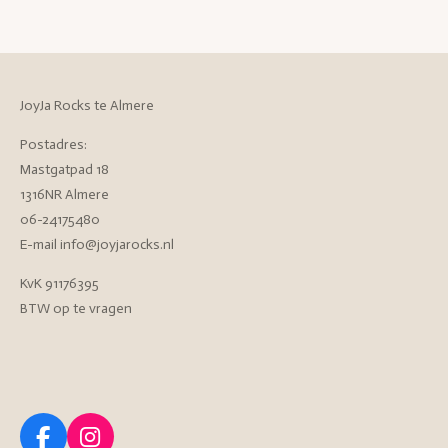
JoyJa Rocks te Almere
Postadres:
Mastgatpad 18
1316NR Almere
06-24175480
E-mail info@joyjarocks.nl
KvK 91176395
BTW op te vragen
F
I