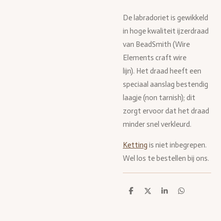
De labradoriet is gewikkeld
in hoge kwaliteit ijzerdraad
van BeadSmith (Wire
Elements craft wire
lijn). Het draad heeft een
speciaal aanslag bestendig
laagje (non tarnish); dit
zorgt ervoor dat het draad
minder snel verkleurd.
Ketting
is niet inbegrepen.
Wel los te bestellen bij ons.
D
D
S
D
e
e
h
e
l
e
a
l
e
l
r
e