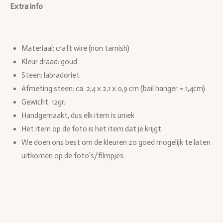
n
e
n
Extra info
Materiaal: craft wire (non tarnish)
Kleur draad: goud
Steen: labradoriet
Afmeting steen: ca. 2,4 x 2,1 x 0,9 cm (bail hanger = 1,4cm)
Gewicht: 12gr.
Handgemaakt, dus elk item is uniek
Het item op de foto is het item dat je krijgt
We doen ons best om de kleuren zo goed mogelijk te laten
uitkomen op de foto’s/filmpjes.