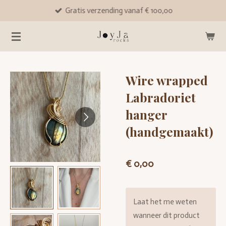
Gratis verzending vanaf € 100,00
Ga
direct
naar
de
hoofdinhoud
Wire wrapped
Labradoriet
hanger
(handgemaakt)
€ 0,00
Laat het me weten
wanneer dit product