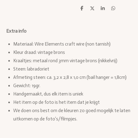
D
D
S
D
e
e
h
e
l
e
a
l
e
l
r
e
n
e
n
Extra info
Materiaal: Wire Elements craft wire (non tarnish)
Kleur draad: vintage brons
Kraaltjes: metaal rond 3mm vintage brons (nikkelvrij)
Steen: labradoriet
Afmeting steen:
ca. 3,2 x 2,8 x 1,0 cm (bail hanger = 1,8cm)
Gewicht: 19gr.
Handgemaakt, dus elk item is uniek
Het item op de foto is het item dat je krijgt
We doen ons best om de kleuren zo goed mogelijk te laten
uitkomen op de foto’s/filmpjes.