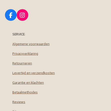
F
I
a
n
c
s
e
t
SERVICE
:
b
a
o
g
Algemene voorwaarden
o
r
Privacyverklaring
k
a
m
Retourneren
Levertijd en verzendkosten
Garantie en klachten
Betaalmethodes
Reviews