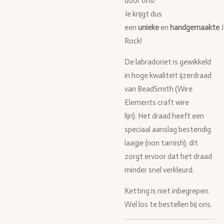
door ons!
Je krijgt dus
een
unieke
en
handgemaakte
Rock!
De labradoriet is gewikkeld
in hoge kwaliteit ijzerdraad
van BeadSmith (Wire
Elements craft wire
lijn). Het draad heeft een
speciaal aanslag bestendig
laagje (non tarnish); dit
zorgt ervoor dat het draad
minder snel verkleurd.
Ketting is niet inbegrepen.
Wel los te bestellen bij ons.