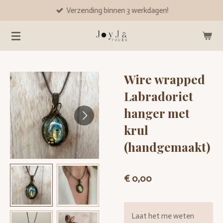
Verzending binnen 3 werkdagen!
Ga
direct
naar
de
hoofdinhoud
Wire wrapped
Labradoriet
hanger met
krul
(handgemaakt)
€ 0,00
Laat het me weten