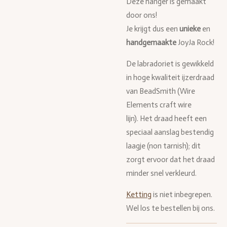
Deze hanger is gemaakt
door ons!
Je krijgt dus een
unieke
en
handgemaakte
JoyJa Rock!
De labradoriet is gewikkeld
in hoge kwaliteit ijzerdraad
van BeadSmith (Wire
Elements craft wire
lijn). Het draad heeft een
speciaal aanslag bestendig
laagje (non tarnish); dit
zorgt ervoor dat het draad
minder snel verkleurd.
Ketting
is niet inbegrepen.
Wel los te bestellen bij ons.