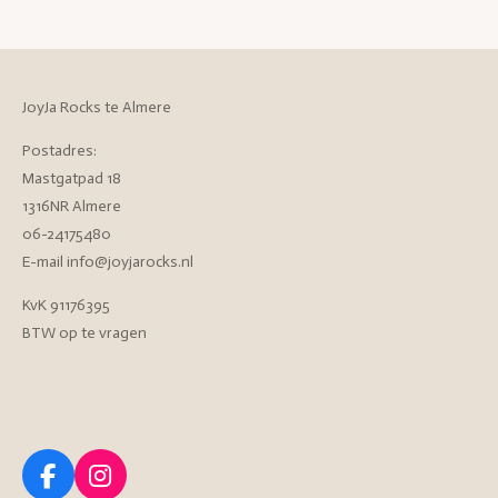
JoyJa Rocks te Almere
Postadres:
Mastgatpad 18
1316NR Almere
06-24175480
E-mail info@joyjarocks.nl
KvK 91176395
BTW op te vragen
F
I