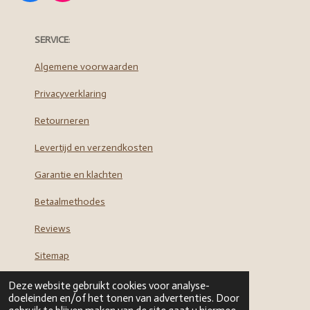
a
n
c
s
e
t
SERVICE
:
b
a
o
g
Algemene voorwaarden
o
r
Privacyverklaring
k
a
m
Retourneren
Levertijd en verzendkosten
Garantie en klachten
Betaalmethodes
Reviews
Sitemap
Deze website gebruikt cookies voor analyse-
doeleinden en/of het tonen van advertenties. Door