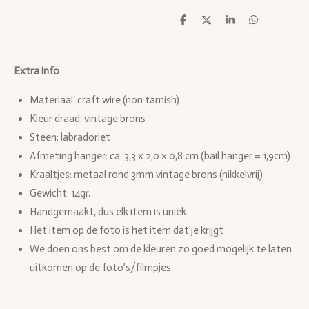
D
D
S
D
e
e
h
e
l
e
a
l
e
l
r
e
n
e
n
Extra info
Materiaal: craft wire (non tarnish)
Kleur draad: vintage brons
Steen: labradoriet
Afmeting hanger: ca. 3,3 x 2,0 x 0,8 cm (bail hanger = 1,9cm)
Kraaltjes: metaal rond 3mm vintage brons (nikkelvrij)
Gewicht: 14gr.
Handgemaakt, dus elk item is uniek
Het item op de foto is het item dat je krijgt
We doen ons best om de kleuren zo goed mogelijk te laten
uitkomen op de foto’s/filmpjes.