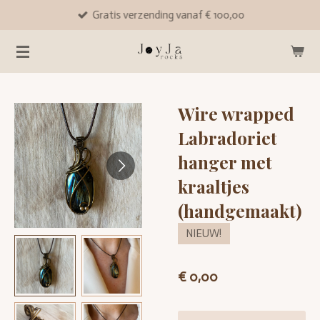
Gratis verzending vanaf € 100,00
Ga
direct
naar
de
hoofdinhoud
Wire wrapped
Labradoriet
hanger met
kraaltjes
(handgemaakt)
NIEUW!
€ 0,00