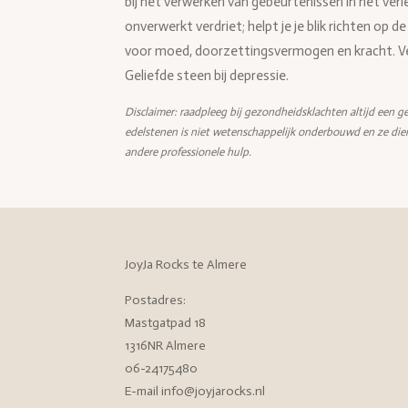
bij het verwerken van gebeurtenissen in het verl
onverwerkt verdriet; helpt je je blik richten o
voor moed, doorzettingsvermogen en kracht. Ve
Geliefde steen bij depressie.
Disclaimer: raadpleeg bij gezondheidsklachten altijd een ge
edelstenen is niet wetenschappelijk onderbouwd en ze die
andere professionele hulp.
JoyJa Rocks te Almere
Postadres:
Mastgatpad 18
1316NR Almere
06-24175480
E-mail info@joyjarocks.nl