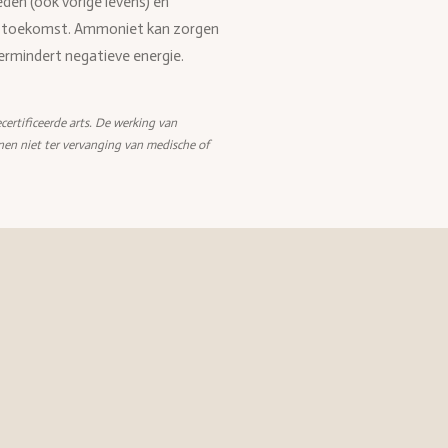
eden (ook vorige levens) en
p de toekomst. Ammoniet kan zorgen
rmindert negatieve energie.
certificeerde arts. De werking van
nen niet ter vervanging van medische of