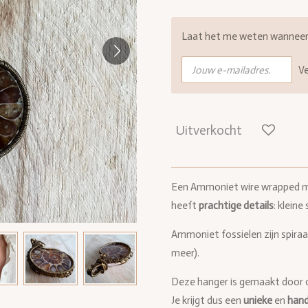
Laat het me weten wanneer d
V
Uitverkocht
Een Ammoniet wire wrapped m
heeft
prachtige details
: kleine
Ammoniet fossielen zijn spiraal
meer).
Deze hanger is gemaakt door 
Je krijgt dus een
unieke
en
han