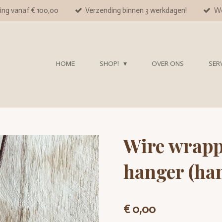
ing vanaf € 100,00
Verzending binnen 3 werkdagen!
We
HOME
SHOP!
OVER ONS
SER
Wire wrap
hanger (ha
€ 0,00