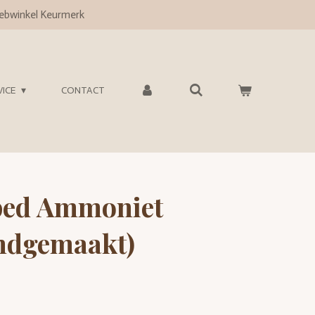
bwinkel Keurmerk
VICE
CONTACT
ped Ammoniet
ndgemaakt)