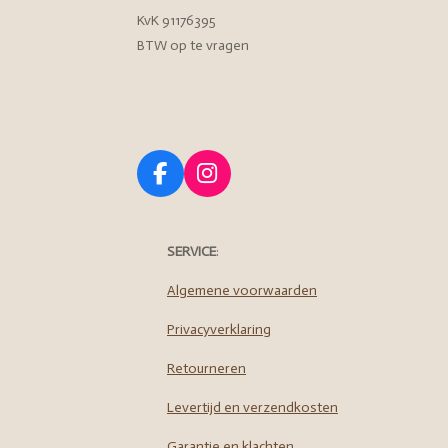
KvK 91176395
BTW op te vragen
F
I
a
n
c
s
e
t
SERVICE
:
b
a
o
g
Algemene voorwaarden
o
r
Privacyverklaring
k
a
m
Retourneren
Levertijd en verzendkosten
Garantie en klachten