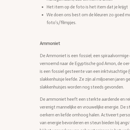
Het item op de foto is het item dat je krijgt
We doen ons best om de kleuren zo goed mog
foto’s/filmpjes.
Ammoniet
De Ammoniet is een fossiel; een spiraalvormige en
vernoemd
naar de Egyptische god Amon, de oe
is een fossiel gesteente van een inktvisachtige 
slakkenhuisje leefde. Ze zijn al miljoenen jaren 
slakkenhuisjes worden nog steeds gevonden.
De ammoniet heeft een sterkte aardende en rei
verenigt
mannelijke en vrouwelijke energie. De 
oerkern en liefde omhoog halen. Activeert perso
van energie bevorderen en steun bieden bij ang