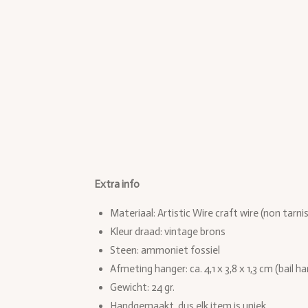
Extra info
Materiaal: Artistic Wire craft wire (non tarni
Kleur draad: vintage brons
Steen: ammoniet fossiel
Afmeting hanger: ca. 4,1 x 3,8 x 1,3 cm (bail h
Gewicht: 24 gr.
Handgemaakt, dus elk item is uniek