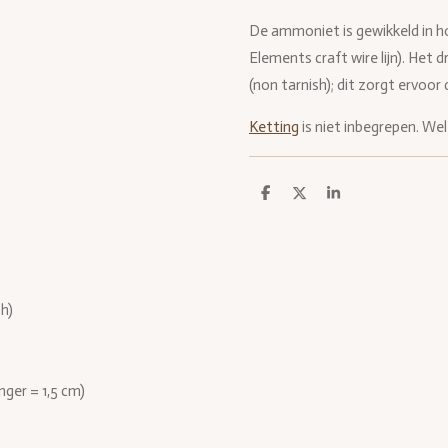
De ammoniet is gewikkeld in h
Elements craft wire lijn). Het 
(non tarnish); dit zorgt ervoor
Ketting
is niet inbegrepen. Wel 
D
D
S
e
e
h
l
e
a
e
l
r
n
e
sh)
anger = 1,5 cm)