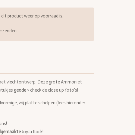
it product weer op voorraad is.
erzenden
et vlechtontwerp. Deze grote Ammoniet
 stukjes
geode
> check de close up foto's!
vormige, vrij platte schelpen (lees hieronder
ons!
dgemaakte
JoyJa Rock!