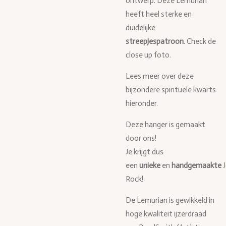
ontwerp. Deze Lemurian
heeft heel sterke en
duidelijke
streepjespatroon
. Check de
close up foto.
Lees meer over deze
bijzondere spirituele kwarts
hieronder.
Deze hanger is gemaakt
door ons!
Je krijgt dus
een
unieke
en
handgemaakte
Rock!
De Lemurian is gewikkeld in
hoge kwaliteit ijzerdraad