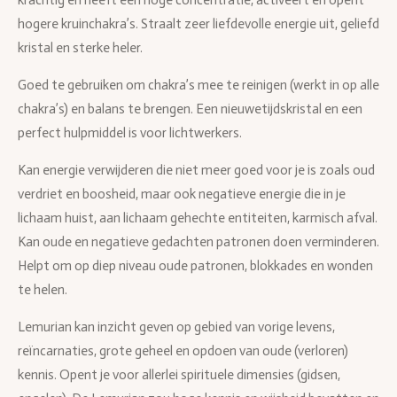
krachtig en heeft een hoge concentratie, activeert en opent
hogere kruinchakra’s. Straalt zeer liefdevolle energie uit, geliefd
kristal en sterke heler.
Goed te gebruiken om chakra’s mee te reinigen (werkt in op alle
chakra’s) en balans te brengen. Een nieuwetijdskristal en een
perfect hulpmiddel is voor lichtwerkers.
Kan energie verwijderen die niet meer goed voor je is zoals oud
verdriet en boosheid, maar ook negatieve energie die in je
lichaam huist, aan lichaam gehechte entiteiten, karmisch afval.
Kan oude en negatieve gedachten patronen doen verminderen.
Helpt om op diep niveau oude patronen, blokkades en wonden
te helen.
Lemurian kan inzicht geven op gebied van vorige levens,
reïncarnaties, grote geheel en opdoen van oude (verloren)
kennis. Opent je voor allerlei spirituele dimensies (gidsen,