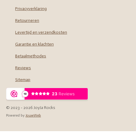
o
r
Privacyverklaring
k
a
m
Retourneren
Levertijd en verzendkosten
Garantie en klachten
Betaalmethodes
Reviews
Sitemap
© 2023 - 2026 JoyJa Rocks
Powered by
JouwWeb