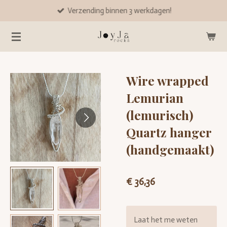
Verzending binnen 3 werkdagen!
Ga
direct
naar
de
hoofdinhoud
Wire wrapped
Lemurian
(lemurisch)
Quartz hanger
(handgemaakt)
€ 36,36
Laat het me weten