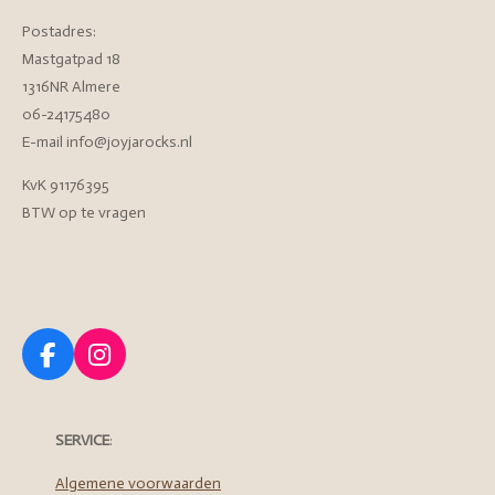
Postadres:
Mastgatpad 18
1316NR Almere
06-24175480
E-mail info@joyjarocks.nl
KvK 91176395
BTW op te vragen
F
I
a
n
c
s
e
t
SERVICE
:
b
a
o
g
Algemene voorwaarden