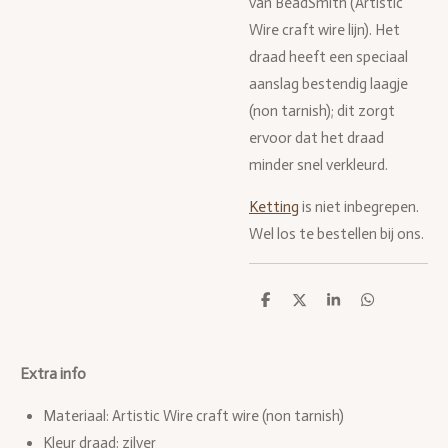
van BeadSmith (Artistic
Wire craft wire lijn). Het
draad heeft een speciaal
aanslag bestendig laagje
(non tarnish); dit zorgt
ervoor dat het draad
minder snel verkleurd.
Ketting
is niet inbegrepen.
Wel los te bestellen bij ons.
D
D
S
D
e
e
h
e
l
e
a
l
e
l
r
e
n
e
n
Extra info
Materiaal: Artistic Wire craft wire (non tarnish)
Kleur draad: zilver