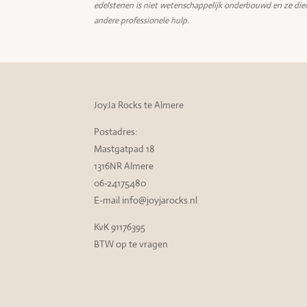
edelstenen is niet wetenschappelijk onderbouwd en ze die
andere professionele hulp.
JoyJa Rocks te Almere
Postadres:
Mastgatpad 18
1316NR Almere
06-24175480
E-mail info@joyjarocks.nl
KvK 91176395
BTW op te vragen