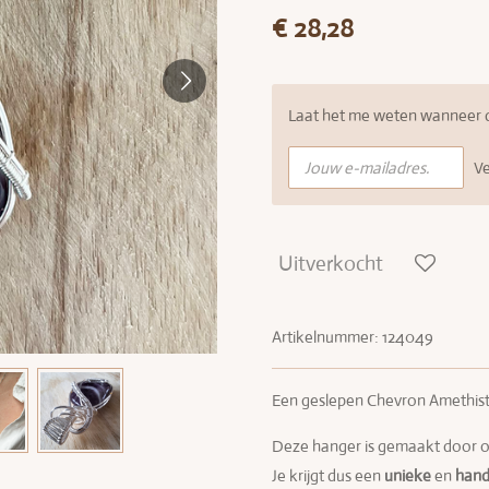
€ 28,28
Laat het me weten wanneer di
V
Uitverkocht
Artikelnummer:
124049
Een geslepen Chevron Amethist
Deze hanger is gemaakt door o
Je krijgt dus een
unieke
en
han