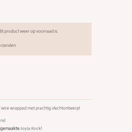
t product weer op voorraad is.
erzenden
 wire wrapped met prachtig vlechtontwerp!
ns!
dgemaakte
JoyJa Rock!