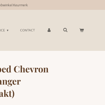
bwinkel Keurmerk
VICE
CONTACT
ped Chevron
anger
akt)