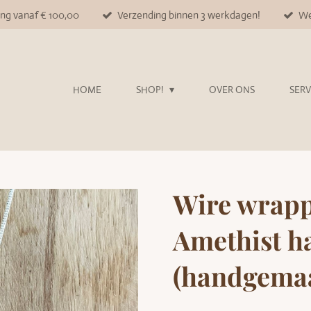
ing vanaf € 100,00
Verzending binnen 3 werkdagen!
We
HOME
SHOP!
OVER ONS
SER
Wire wrap
Amethist h
(handgema