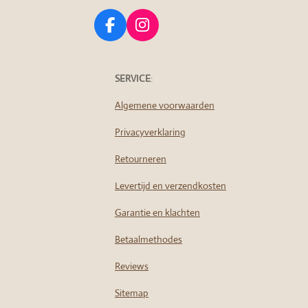
F
I
a
n
c
s
e
t
SERVICE
:
b
a
Algemene voorwaarden
o
g
o
r
Privacyverklaring
k
a
m
Retourneren
Levertijd en verzendkosten
Garantie en klachten
Betaalmethodes
Reviews
Sitemap