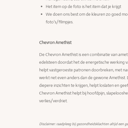
Het item op de foto is het item dat je krijgt
We doen ons best om de kleuren zo goed moge
foto’s/filmpjes.
Chevron Amethist
De Chevron Amethist is een combinatie van ameth
edelsteen doordat het de energetische werking v
helpt vastgeroeste patronen doorbreken, met n
werkt net even anders dan de gewone Amethist. 
diepere inzichten te krijgen, helpt loslaten en gee
Chevron Amethist helpt bij hoofdpijn, slapeloosh
verlies/verdriet.
Disclaimer: raadpleeg bij gezondheidsklachten altijd een ge