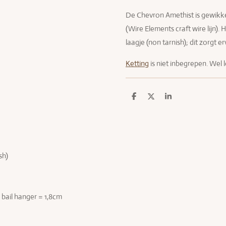
De Chevron Amethist is gewikke
(Wire Elements craft wire lijn).
laagje (non tarnish); dit zorgt 
Ketting
is niet inbegrepen. Wel l
D
D
S
e
e
h
l
e
a
e
l
r
n
e
sh)
- bail hanger = 1,8cm