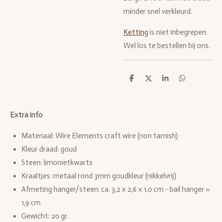
minder snel verkleurd.
Ketting
is niet inbegrepen.
Wel los te bestellen bij ons.
D
D
S
D
e
e
h
e
l
e
a
l
e
l
r
e
n
e
n
Extra info
Materiaal: Wire Elements craft wire (non tarnish)
Kleur draad: goud
Steen: limonietkwarts
Kraaltjes: metaal rond 3mm goudkleur (nikkelvrij)
Afmeting hanger/steen:
ca. 3,2 x 2,6 x 1,0 cm - bail hanger =
1,9 cm
Gewicht: 20 gr.