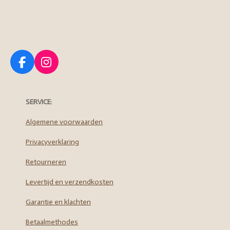
F
I
a
n
c
s
e
t
SERVICE
:
b
a
o
g
Algemene voorwaarden
o
r
Privacyverklaring
k
a
m
Retourneren
Levertijd en verzendkosten
Garantie en klachten
Betaalmethodes