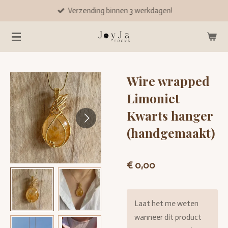
Verzending binnen 3 werkdagen!
Ga
direct
naar
de
hoofdinhoud
Wire wrapped
Limoniet
Kwarts hanger
(handgemaakt)
€ 0,00
Laat het me weten
wanneer dit product