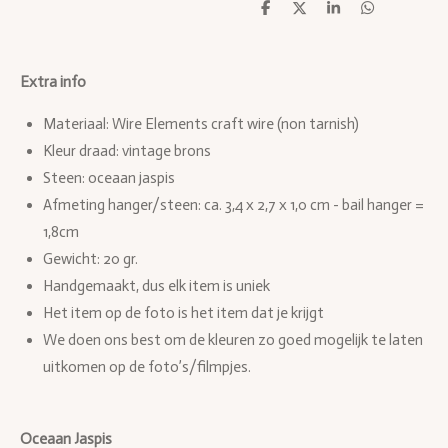
D
D
S
D
e
e
h
e
l
e
a
l
e
l
r
e
n
e
n
Extra info
Materiaal: Wire Elements craft wire (non tarnish)
Kleur draad: vintage brons
Steen: oceaan jaspis
Afmeting hanger/steen:
ca. 3,4 x 2,7 x 1,0 cm - bail hanger =
1,8cm
Gewicht: 20 gr.
Handgemaakt, dus elk item is uniek
Het item op de foto is het item dat je krijgt
We doen ons best om de kleuren zo goed mogelijk te laten
uitkomen op de foto’s/filmpjes.
Oceaan Jaspis