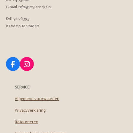
E-mail info@joyjarocks.nl
KvK 91176395
BTW op te vragen
F
I
a
n
c
s
e
t
SERVICE
:
b
a
o
g
Algemene voorwaarden
o
r
Privacyverklaring
k
a
m
Retourneren