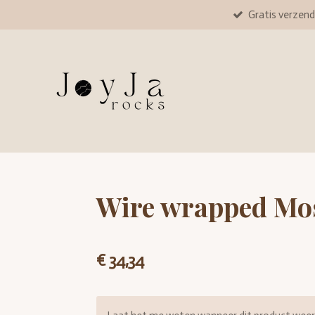
Gratis verzend
Ga
direct
naar
de
hoofdinhoud
Wire wrapped Mos
€ 34,34