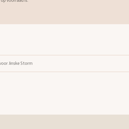
op voorraad is.
oor Jinske Storm