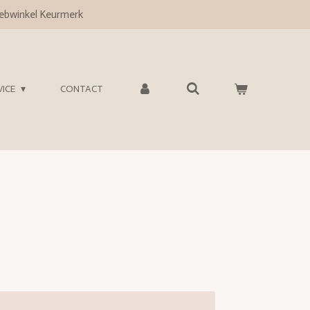
bwinkel Keurmerk
VICE
CONTACT