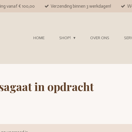
ing vanaf € 100,00
Verzending binnen 3 werkdagen!
We
HOME
SHOP!
OVER ONS
SER
agaat in opdracht