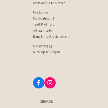
JoyJa Rocks te Almere
Postadres:
Mastgatpad 18
1316NR Almere
06-24175480
E-mail info@joyjarocks.nl
KvK 91176395
BTW op te vragen
F
I
a
n
c
s
e
t
SERVICE
:
b
a