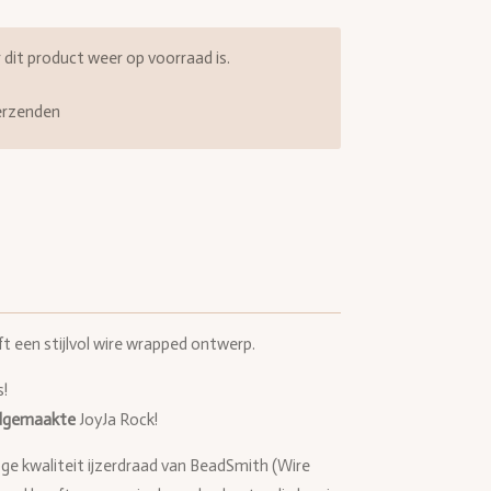
it product weer op voorraad is.
erzenden
t een stijlvol wire wrapped ontwerp.
s!
dgemaakte
JoyJa Rock!
hoge kwaliteit ijzerdraad van BeadSmith (Wire