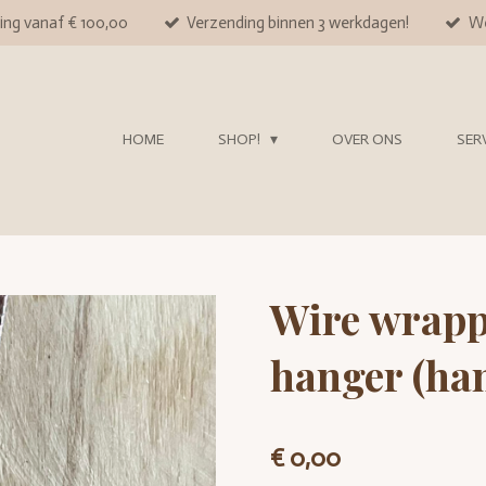
ing vanaf € 100,00
Verzending binnen 3 werkdagen!
We
HOME
SHOP!
OVER ONS
SER
Wire wrapp
hanger (ha
€ 0,00