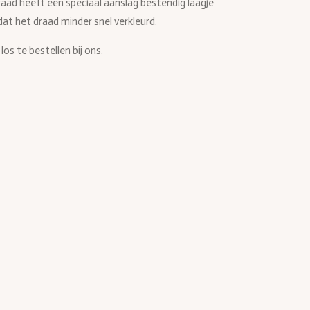
draad heeft een speciaal aanslag bestendig laagje
 dat het draad minder snel verkleurd.
los te bestellen bij ons.