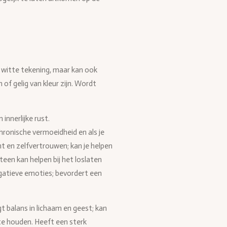
f witte tekening, maar kan ook
n of gelig van kleur zijn. Wordt
innerlijke rust.
hronische vermoeidheid en als je
ht en zelfvertrouwen; kan je helpen
steen kan helpen bij het loslaten
egatieve emoties; bevordert een
t balans in lichaam en geest; kan
te houden. Heeft een sterk