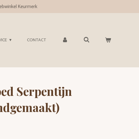
bwinkel Keurmerk
VICE
CONTACT
ed Serpentijn
ndgemaakt)