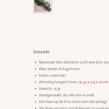
Extra info
Materiaal: Wire Elements craft wire (non tar
Kleur draad: vintage brons
Steen: serpentijn
Afmeting hanger/steen:
ca. 3,1 x 2,5 x 1,0 cm
Gewicht: 15 gr.
Handgemaakt, dus elk item is uniek
Het item op de foto is het item dat je krijgt
We doen ons best om de kleuren zo goed mog