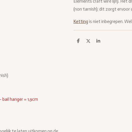
Elements craft wire lijn). Het 
(non tarnish); dit zorgt ervoor
Ketting
is niet inbegrepen. Wel 
D
D
S
e
e
h
l
e
a
e
l
r
n
e
nish)
 - bail hanger = 1,9cm
elijk te laten uitkomen op de