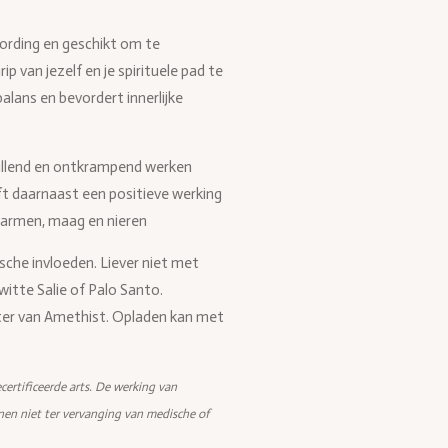
wording en geschikt om te
p van jezelf en je spirituele pad te
alans en bevordert innerlijke
stillend en ontkrampend werken
eft daarnaast een positieve werking
darmen, maag en nieren
ische invloeden. Liever niet met
witte Salie of Palo Santo.
ster van Amethist. Opladen kan met
certificeerde arts. De werking van
nen niet ter vervanging van medische of