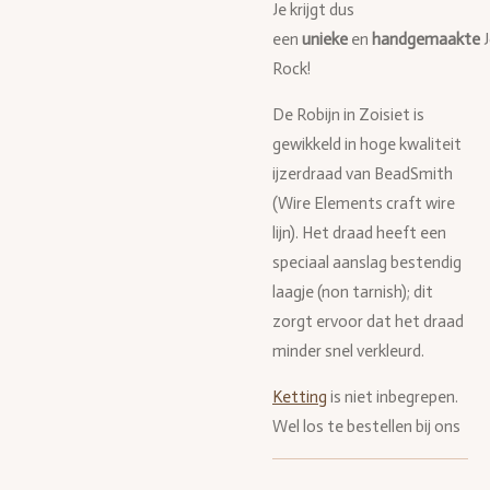
Je krijgt dus
een
unieke
en
handgemaakte
Rock!
De Robijn in Zoisiet is
gewikkeld in hoge kwaliteit
ijzerdraad van BeadSmith
(Wire Elements craft wire
lijn). Het draad heeft een
speciaal aanslag bestendig
laagje (non tarnish); dit
zorgt ervoor dat het draad
minder snel verkleurd.
Ketting
is niet inbegrepen.
Wel los te bestellen bij ons