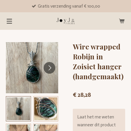
Gratis verzending vanaf € 100,00
Ga
direct
naar
de
hoofdinhoud
Wire wrapped
Robijn in
Zoisiet hanger
(handgemaakt)
€ 28,28
Laat het me weten
wanneer dit product