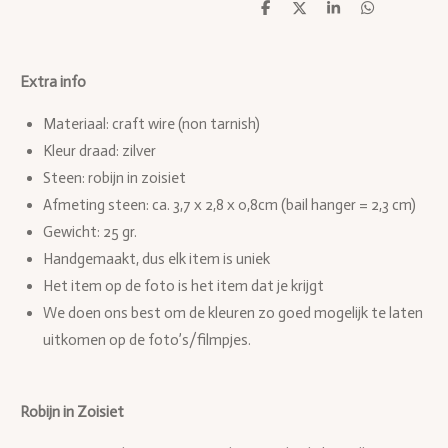
D
D
S
D
e
e
h
e
l
e
a
l
e
l
r
e
n
e
n
Extra info
Materiaal: craft wire (non tarnish)
Kleur draad: zilver
Steen: robijn in zoisiet
Afmeting steen: ca. 3,7 x 2,8 x 0,8cm (bail hanger = 2,3 cm)
Gewicht: 25 gr.
Handgemaakt, dus elk item is uniek
Het item op de foto is het item dat je krijgt
We doen ons best om de kleuren zo goed mogelijk te laten
uitkomen op de foto’s/filmpjes.
Robijn in Zoisiet