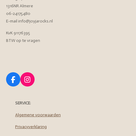
1316NR Almere
06-24175480
E-mail info@joyjarocks.nl
KvK 91176395
BTW op te vragen
F
I
a
n
c
s
e
t
SERVICE
:
b
a
o
g
Algemene voorwaarden
o
r
Privacyverklaring
k
a
m