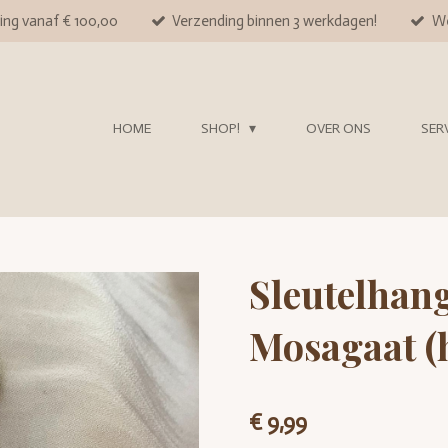
ing vanaf € 100,00
Verzending binnen 3 werkdagen!
We
HOME
SHOP!
OVER ONS
SER
Sleutelhang
Mosagaat (
€ 9,99