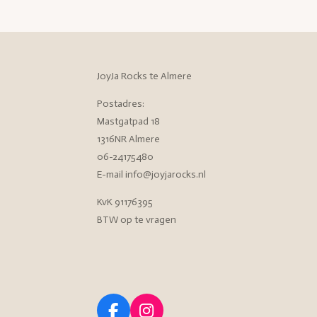
JoyJa Rocks te Almere
Postadres:
Mastgatpad 18
1316NR Almere
06-24175480
E-mail info@joyjarocks.nl
KvK 91176395
BTW op te vragen
F
I