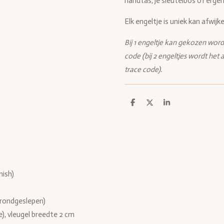
handtas, je sleutelbos of ergen
Elk engeltje is uniek kan afwij
Bij 1 engeltje kan gekozen wor
code (bij 2 engeltjes wordt he
trace code).
D
D
S
e
e
h
l
e
a
e
l
r
n
e
nish)
rondgeslepen)
je), vleugel breedte 2 cm