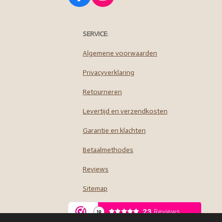
a
n
c
s
e
t
SERVICE
:
b
a
o
g
Algemene voorwaarden
o
r
Privacyverklaring
k
a
m
Retourneren
Levertijd en verzendkosten
Garantie en klachten
Betaalmethodes
Reviews
Sitemap