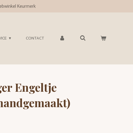
bwinkel Keurmerk
VICE
CONTACT
er Engeltje
handgemaakt)