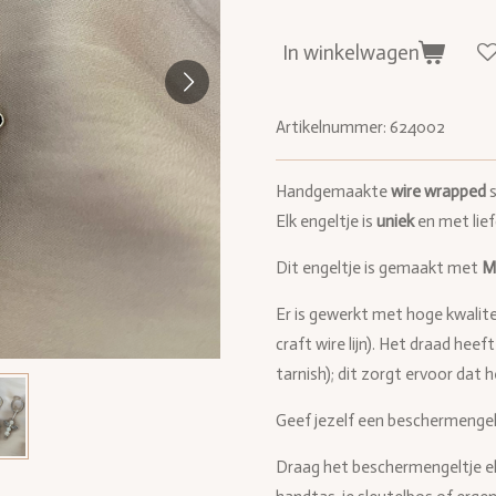
In winkelwagen
Artikelnummer:
624002
Handgemaakte
wire wrapped
s
Elk engeltje is
uniek
en met lie
Dit engeltje is gemaakt met
M
Er is gewerkt met hoge kwalit
craft wire lijn). Het draad hee
tarnish); dit zorgt ervoor dat 
Geef jezelf een beschermengelt
Draag het beschermengeltje elke