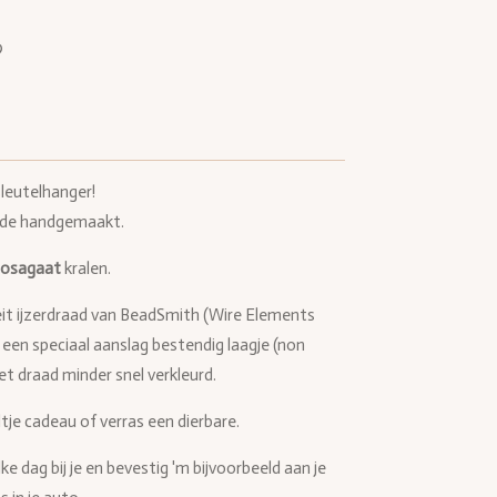
leutelhanger!
fde handgemaakt.
osagaat
kralen.
eit ijzerdraad van BeadSmith (Wire Elements
ft een speciaal aanslag bestendig laagje (non
het draad minder snel verkleurd.
je cadeau of verras een dierbare.
 dag bij je en bevestig 'm bijvoorbeeld aan je