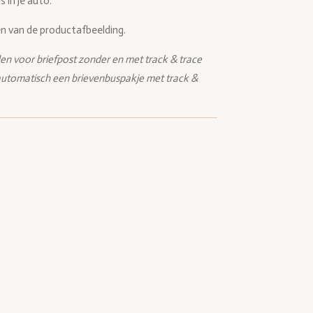
s in je auto.
ken van de productafbeelding.
den voor briefpost zonder en met track & trace
t automatisch een brievenbuspakje met track &