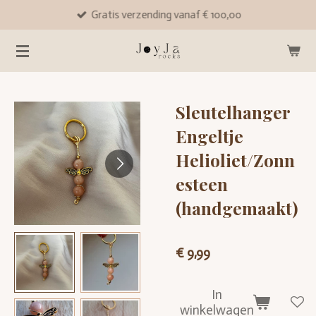
Gratis verzending vanaf € 100,00
Ga
direct
naar
de
hoofdinhoud
Sleutelhanger
Engeltje
Helioliet/Zonn
esteen
(handgemaakt)
€ 9,99
In
winkelwagen