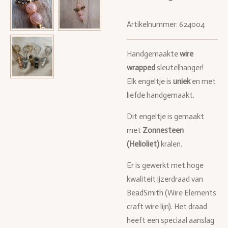
Artikelnummer:
624004
Handgemaakte
wire
wrapped
sleutelhanger!
Elk engeltje is
uniek
en met
liefde handgemaakt.
Dit engeltje is gemaakt
met
Zonnesteen
(Helioliet)
kralen.
Er is gewerkt met hoge
kwaliteit ijzerdraad van
BeadSmith (Wire Elements
craft wire lijn). Het draad
heeft een speciaal aanslag