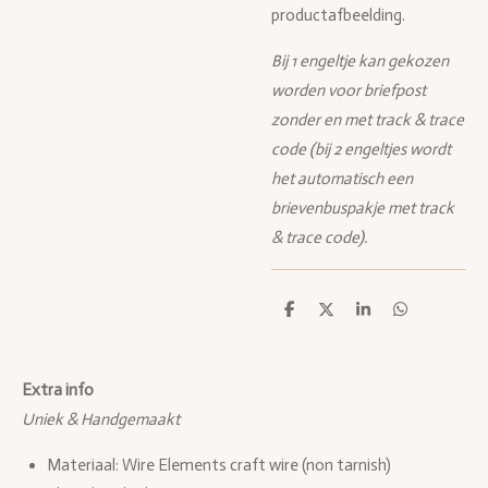
productafbeelding.
Bij 1 engeltje kan gekozen
worden voor briefpost
zonder en met track & trace
code (bij 2 engeltjes wordt
het automatisch een
brievenbuspakje met track
& trace code).
D
D
S
D
e
e
h
e
l
e
a
l
e
l
r
e
n
e
n
Extra info
Uniek & Handgemaakt
Materiaal: Wire Elements craft wire (non tarnish)