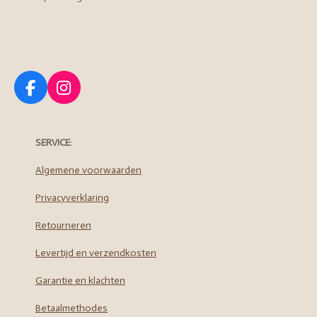
F
I
a
n
c
s
e
t
SERVICE
:
b
a
o
g
Algemene voorwaarden
o
r
Privacyverklaring
k
a
m
Retourneren
Levertijd en verzendkosten
Garantie en klachten
Betaalmethodes