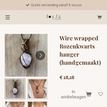
Gratis verzending vanaf € 100,00
Ga
direct
naar
de
hoofdinhoud
Wire wrapped
Rozenkwarts
hanger
(handgemaakt)
€ 28,28
In
winkelwagen