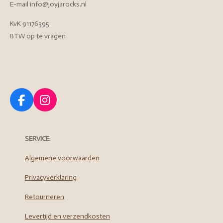
E-mail info@joyjarocks.nl
KvK 91176395
BTW op te vragen
F
I
a
n
c
s
e
t
SERVICE
:
b
a
o
g
Algemene voorwaarden
o
r
Privacyverklaring
k
a
m
Retourneren
Levertijd en verzendkosten