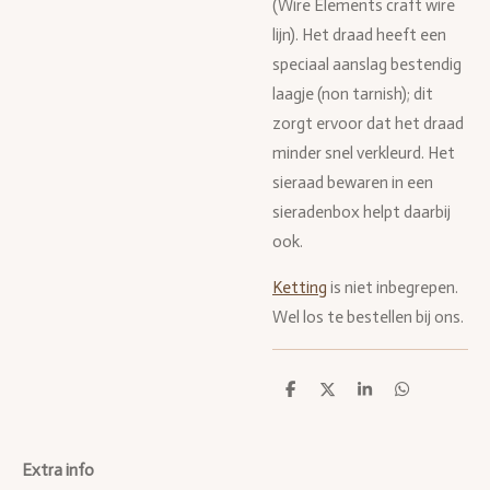
(Wire Elements craft wire
lijn). Het draad heeft een
speciaal aanslag bestendig
laagje (non tarnish); dit
zorgt ervoor dat het draad
minder snel verkleurd. Het
sieraad bewaren in een
sieradenbox helpt daarbij
ook.
Ketting
is niet inbegrepen.
Wel los te bestellen bij ons.
D
D
S
D
e
e
h
e
l
e
a
l
e
l
r
e
n
e
n
Extra info