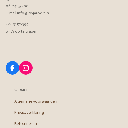
06-24175480
E-mail info@joyjarocks.nl
KvK 91176395
BTW op te vragen
F
I
a
n
c
s
e
t
SERVICE
:
b
a
o
g
Algemene voorwaarden
o
r
Privacyverklaring
k
a
m
Retourneren