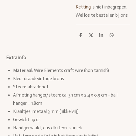
Ketting
is niet inbegrepen.
Wel los te bestellen bij ons
D
D
S
D
e
e
h
e
l
e
a
l
e
l
r
e
n
e
n
Extra info
Materiaal: Wire Elements craft wire (non tarnish)
Kleur draad: vintage brons
Steen: labradoriet
Afmeting hanger/steen:
ca. 3,1 cm x 2,4 x 0,9 cm - bail
hanger = 1,8cm
Kraaltjes: metaal 3 mm (nikkelvrij)
Gewicht: 19 gr.
Handgemaakt, dus elk item is uniek