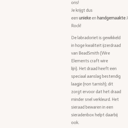
ons!
Je krijgt dus
een
unieke
en
handgemaakte
Rock!
De labradoriet is gewikkeld
in hoge kwaliteit ijzerdraad
van BeadSmith (Wire
Elements craft wire
lijn). Het draad heeft een
speciaal aanslag bestendig
laagje (non tarnish); dit
zorgt ervoor dat het draad
minder snel verkleurd. Het
sieraad bewaren in een
sieradenbox helpt daarbij
ook.