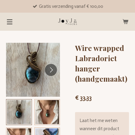
Gratis verzending vanaf € 100,00
Ga
direct
naar
de
hoofdinhoud
Wire wrapped
Labradoriet
hanger
(handgemaakt)
€ 33,33
Laat het me weten
wanneer dit product