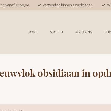
ing vanaf € 100,00
Verzending binnen 3 werkdagen!
We
HOME
SHOP!
OVER ONS
SER
euwvlok obsidiaan in opd