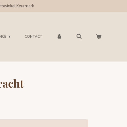
bwinkel Keurmerk
VICE
CONTACT
racht