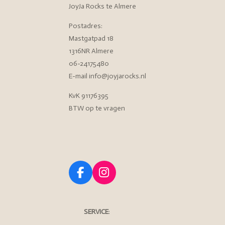
JoyJa Rocks te Almere
Postadres:
Mastgatpad 18
1316NR Almere
06-24175480
E-mail info@joyjarocks.nl
KvK 91176395
BTW op te vragen
F
I
a
n
c
s
e
t
SERVICE
:
b
a