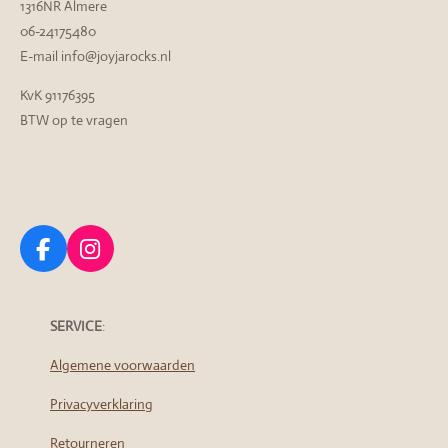
1316NR Almere
06-24175480
E-mail info@joyjarocks.nl
KvK 91176395
BTW op te vragen
F
I
a
n
c
s
e
t
SERVICE
:
b
a
Algemene voorwaarden
o
g
o
r
Privacyverklaring
k
a
m
Retourneren