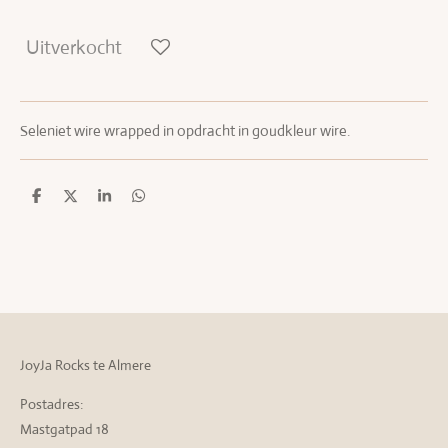
Uitverkocht
Seleniet wire wrapped in opdracht in goudkleur wire.
D
D
S
D
e
e
h
e
l
e
a
l
e
l
r
e
n
e
n
JoyJa Rocks te Almere
Postadres:
Mastgatpad 18