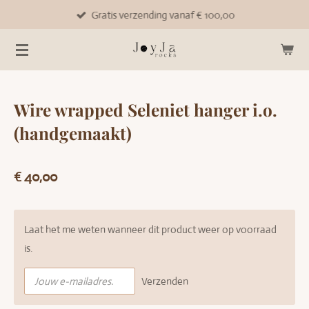
Gratis verzending vanaf € 100,00
Ga
direct
naar
de
hoofdinhoud
Wire wrapped Seleniet hanger i.o.
(handgemaakt)
€ 40,00
Laat het me weten wanneer dit product weer op voorraad
is.
Verzenden