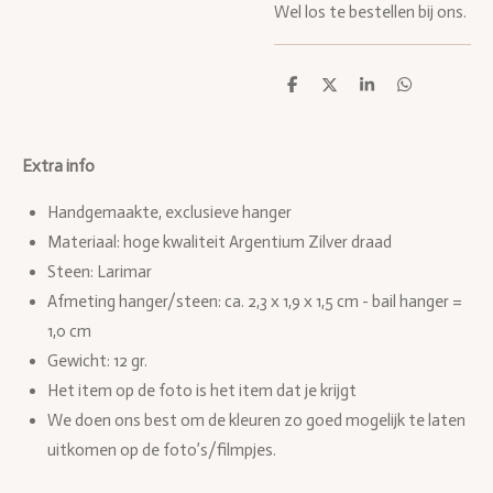
Wel los te bestellen bij ons.
D
D
S
D
e
e
h
e
l
e
a
l
e
l
r
e
n
e
n
Extra info
Handgemaakte, exclusieve hanger
Materiaal: hoge kwaliteit Argentium Zilver draad
Steen: Larimar
Afmeting hanger/stee
n: ca. 2,3 x 1,9 x 1,5 cm - bail hanger =
1,0 cm
Gewicht: 12 gr.
Het item op de foto is het item dat je krijgt
We doen ons best om de kleuren zo goed mogelijk te laten
uitkomen op de foto’s/filmpjes.