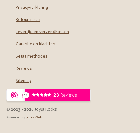
o
r
Privacyverklaring
k
a
m
Retourneren
Levertijd en verzendkosten
Garantie en klachten
Betaalmethodes
Reviews
Sitemap
© 2023 - 2026 JoyJa Rocks
Powered by
JouwWeb