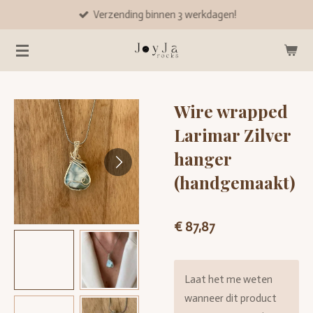
Verzending binnen 3 werkdagen!
Ga
direct
naar
de
hoofdinhoud
Wire wrapped
Larimar Zilver
hanger
(handgemaakt)
€ 87,87
Laat het me weten
wanneer dit product