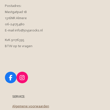
Postadres:
Mastgatpad 18
1316NR Almere
06-24175480
E-mail info@joyjarocks.nl
KvK 91176395
BTW op te vragen
F
I
a
n
c
s
e
t
SERVICE
:
b
a
o
g
Algemene voorwaarden