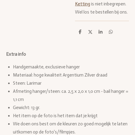
Ketting
is niet inbegrepen.
Wel los te bestellen bij ons.
D
D
S
D
e
e
h
e
l
e
a
l
e
l
r
e
n
e
n
Extra info
Handgemaakte, exclusieve hanger
Materiaal: hoge kwaliteit Argentium Zilver draad
Steen: Larimar
Afmeting hanger/stee
n: ca. 2,5 x 2,0 x 1,0 cm - bail hanger =
1,1 cm
Gewicht: 13 gr.
Het item op de foto is het item dat je krijgt
We doen ons best om de kleuren zo goed mogelijk te laten
uitkomen op de foto’s/filmpjes.