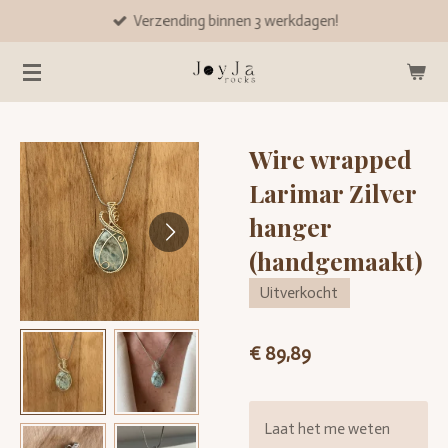
Verzending binnen 3 werkdagen!
Ga
direct
naar
de
hoofdinhoud
Wire wrapped
Larimar Zilver
hanger
(handgemaakt)
Uitverkocht
€ 89,89
Laat het me weten