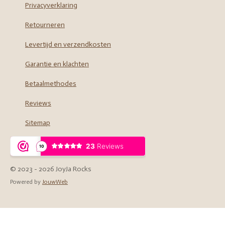
Privacyverklaring
k
a
m
Retourneren
Levertijd en verzendkosten
Garantie en klachten
Betaalmethodes
Reviews
Sitemap
© 2023 - 2026 JoyJa Rocks
Powered by
JouwWeb