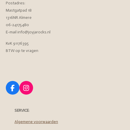
Postadres:
Mastgatpad 18
1316NR Almere
06-24175480
E-mail info@joyjarocks.nl
KvK 91176395
BTW op te vragen
F
I
a
n
c
s
e
t
SERVICE
:
b
a
o
g
Algemene voorwaarden
o
r