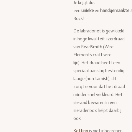
Je krijgt dus
een
unieke
en
handgemaakte
Rock!
De labradoriet is gewikkeld
in hoge kwaliteit ijzerdraad
van BeadSmith (Wire
Elements craft wire
lijn). Het draad heeft een
speciaal aanslag bestendig
laagje (non tarnish); dit
zorgt ervoor dat het draad
minder snel verkleurd. Het
sieraad bewaren in een
sieradenbox helpt daarbij
ook.
Ketting
is niet inbegrepen.