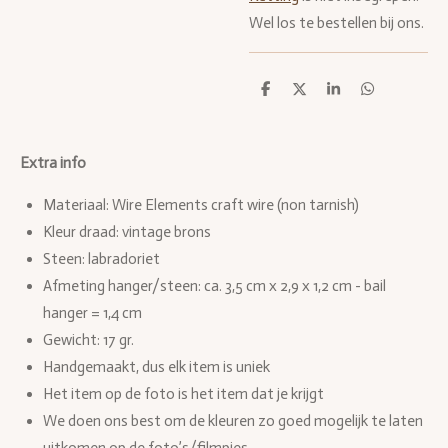
Wel los te bestellen bij ons.
D
D
S
D
e
e
h
e
l
e
a
l
e
l
r
e
n
e
n
Extra info
Materiaal: Wire Elements craft wire (non tarnish)
Kleur draad: vintage brons
Steen: labradoriet
Afmeting hanger/steen:
ca. 3,5 cm x 2,9 x 1,2 cm - bail
hanger = 1,4 cm
Gewicht: 17 gr.
Handgemaakt, dus elk item is uniek
Het item op de foto is het item dat je krijgt
We doen ons best om de kleuren zo goed mogelijk te laten