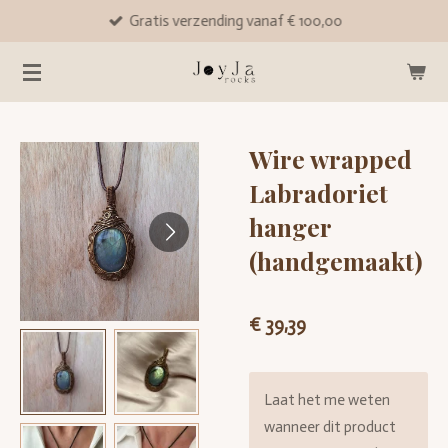
Gratis verzending vanaf € 100,00
Ga
direct
naar
de
hoofdinhoud
Wire wrapped
Labradoriet
hanger
(handgemaakt)
€ 39,39
Laat het me weten
wanneer dit product