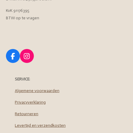
KvK 91176395
BTW op te vragen
F
I
a
n
c
s
e
t
SERVICE
:
b
a
o
g
Algemene voorwaarden
o
r
Privacyverklaring
k
a
m
Retourneren
Levertijd en verzendkosten