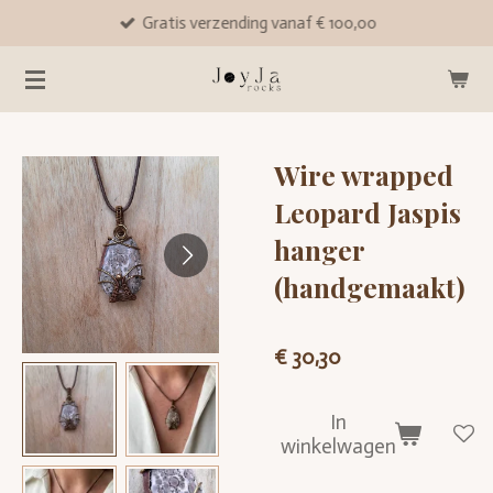
Gratis verzending vanaf € 100,00
Ga
direct
naar
de
hoofdinhoud
Wire wrapped
Leopard Jaspis
hanger
(handgemaakt)
€ 30,30
In
winkelwagen