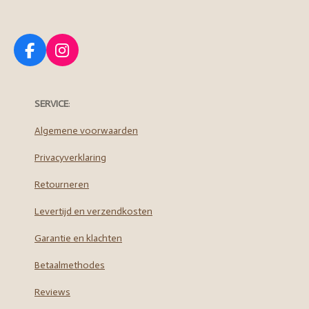
F
I
a
n
c
s
e
t
SERVICE
:
b
a
o
g
Algemene voorwaarden
o
r
Privacyverklaring
k
a
m
Retourneren
Levertijd en verzendkosten
Garantie en klachten
Betaalmethodes
Reviews