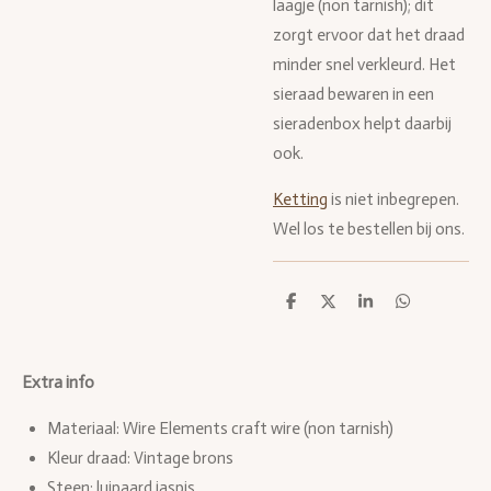
laagje (non tarnish); dit
zorgt ervoor dat het draad
minder snel verkleurd. Het
sieraad bewaren in een
sieradenbox helpt daarbij
ook.
Ketting
is niet inbegrepen.
Wel los te bestellen bij ons.
D
D
S
D
e
e
h
e
l
e
a
l
e
l
r
e
n
e
n
Extra info
Materiaal: Wire Elements craft wire (non tarnish)
Kleur draad: Vintage brons
Steen: luipaard jaspis