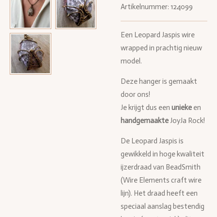
Artikelnummer:
124099
Een Leopard Jaspis wire
wrapped in prachtig nieuw
model.
Deze hanger is gemaakt
door ons!
Je krijgt dus een
unieke
en
handgemaakte
JoyJa Rock!
De Leopard Jaspis is
gewikkeld in hoge kwaliteit
ijzerdraad van BeadSmith
(Wire Elements craft wire
lijn). Het draad heeft een
speciaal aanslag bestendig