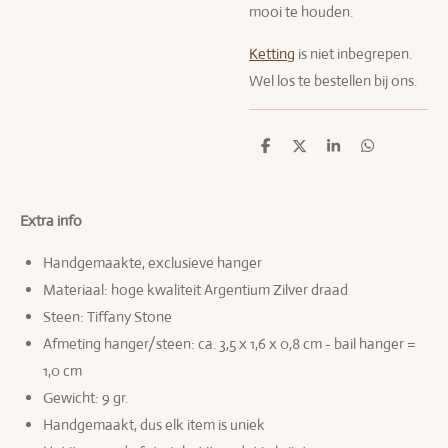
mooi te houden.
Ketting
is niet inbegrepen.
Wel los te bestellen bij ons.
D
D
S
D
e
e
h
e
l
e
a
l
e
l
r
e
n
e
n
Extra info
Handgemaakte, exclusieve hanger
Materiaal: hoge kwaliteit Argentium Zilver draad
Steen: Tiffany Stone
Afmeting ha
nger/steen: ca. 3,5 x 1,6 x 0,8 cm - bail hanger =
1,0 cm
Gewicht: 9 g
r.
Handgemaakt, dus elk item is uniek