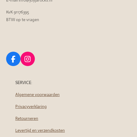
E-mail info@joyjarocks.nl
KvK 91176395
BTW op te vragen
F
I
a
n
c
s
e
t
SERVICE
:
b
a
Algemene voorwaarden
o
g
o
r
Privacyverklaring
k
a
m
Retourneren
Levertijd en verzendkosten