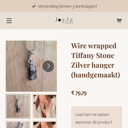
Verzending binnen 3 werkdagen!
Ga
direct
naar
de
hoofdinhoud
Wire wrapped
Tiffany Stone
Zilver hanger
(handgemaakt)
€ 79,79
Laat het me weten
wanneer dit product