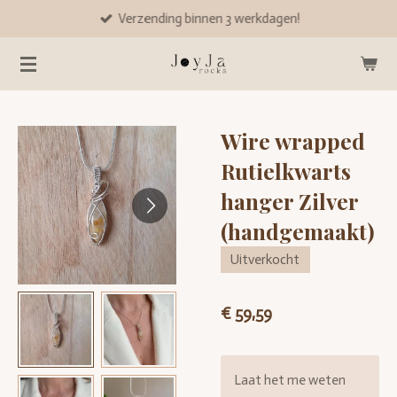
Verzending binnen 3 werkdagen!
Ga
direct
naar
de
hoofdinhoud
Wire wrapped
Rutielkwarts
hanger Zilver
(handgemaakt)
Uitverkocht
€ 59,59
Laat het me weten