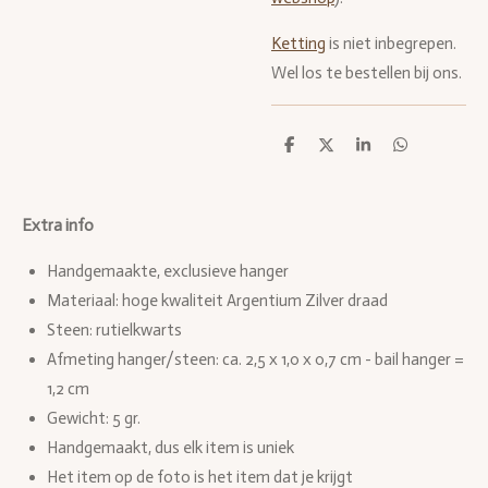
Ketting
is niet inbegrepen.
Wel los te bestellen bij ons.
D
D
S
D
e
e
h
e
l
e
a
l
e
l
r
e
n
e
n
Extra info
Handgemaakte, exclusieve hanger
Materiaal: hoge kwaliteit Argentium Zilver draad
Steen: rutielkwarts
Afmeting ha
nger/steen: ca. 2,5 x 1,0 x 0,7 cm - bail hanger =
1,2 cm
Gewicht: 5 gr.
Handgemaakt, dus elk item is uniek
Het item op de foto is het item dat je krijgt