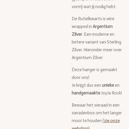
vorm) wat jij nodig hebt.
De Rutielkwarts is
wire
wrapped in
Argentium
Zilver
. Een moderne en
betere variant van Sterling
Zilver. Hieronder meer over
Argentium Zilver
Deze hanger is gemaakt
door ons!
Je krijgt dus een
unieke
en
handgemaakte
JoyJa Rock!
Bewaar het sieraad in een
sieradenbox om het langer
mooi te houden (
zie onze
webshop
).