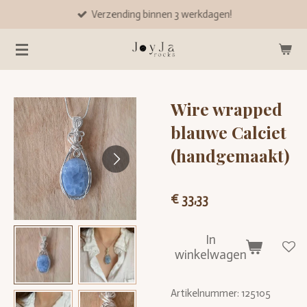
Verzending binnen 3 werkdagen!
Ga
direct
naar
de
hoofdinhoud
Wire wrapped
blauwe Calciet
(handgemaakt)
€ 33,33
In
winkelwagen
Artikelnummer:
125105