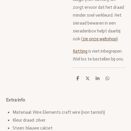
zorgt ervoor dat het draad
minder snel verkleurd. Het
sieraad bewaren in een
sieradenbox helpt daarbij
ook (
zie onze webshop
).
Ketting
is niet inbegrepen.
Wel los te bestellen bij ons.
D
D
S
D
e
e
h
e
l
e
a
l
e
l
r
e
n
e
n
Extra info
Materiaal: Wire Elements craft wire (non tarnish)
Kleur draad: zilver
Steen: blauwe calciet