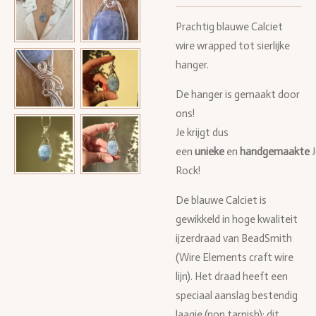
Prachtig blauwe Calciet
wire wrapped tot sierlijke
hanger.
De hanger is gemaakt door
ons!
Je krijgt dus
een
unieke
en
handgemaakte
Rock!
De blauwe Calciet is
gewikkeld in hoge kwaliteit
ijzerdraad van BeadSmith
(Wire Elements craft wire
lijn). Het draad heeft een
speciaal aanslag bestendig
laagje (non tarnish); dit