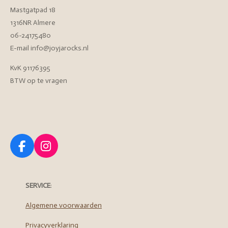
Mastgatpad 18
1316NR Almere
06-24175480
E-mail info@joyjarocks.nl
KvK 91176395
BTW op te vragen
F
I
a
n
c
s
e
t
SERVICE
:
b
a
o
g
Algemene voorwaarden
o
r
Privacyverklaring