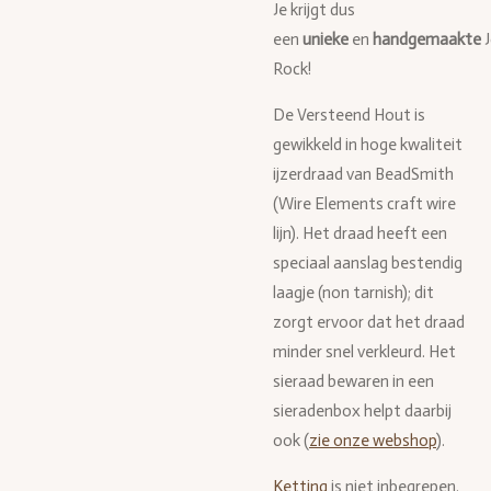
Je krijgt dus
een
unieke
en
handgemaakte
Rock!
De Versteend Hout is
gewikkeld in hoge kwaliteit
ijzerdraad van BeadSmith
(Wire Elements craft wire
lijn). Het draad heeft een
speciaal aanslag bestendig
laagje (non tarnish); dit
zorgt ervoor dat het draad
minder snel verkleurd. Het
sieraad bewaren in een
sieradenbox helpt daarbij
ook (
zie onze webshop
).
Ketting
is niet inbegrepen.