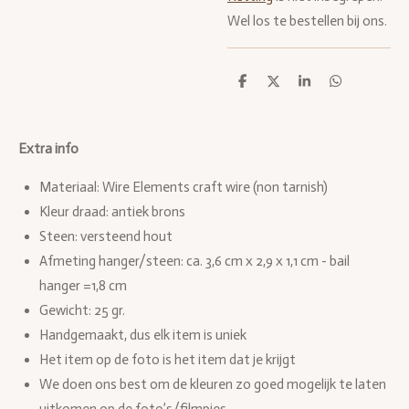
Wel los te bestellen bij ons.
D
D
S
D
e
e
h
e
l
e
a
l
e
l
r
e
n
e
n
Extra info
Materiaal: Wire Elements craft wire (non tarnish)
Kleur draad: antiek brons
Steen: versteend hout
Afmeting hanger/steen: ca. 3,6 cm x 2,9 x 1,1 cm - bail
hanger =1,8 cm
Gewicht: 25 gr.
Handgemaakt, dus elk item is uniek
Het item op de foto is het item dat je krijgt
We doen ons best om de kleuren zo goed mogelijk te laten