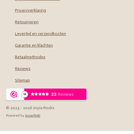
o
r
Privacyverklaring
k
a
m
Retourneren
Levertijd en verzendkosten
Garantie en klachten
Betaalmethodes
Reviews
Sitemap
© 2023 - 2026 JoyJa Rocks
Powered by
JouwWeb