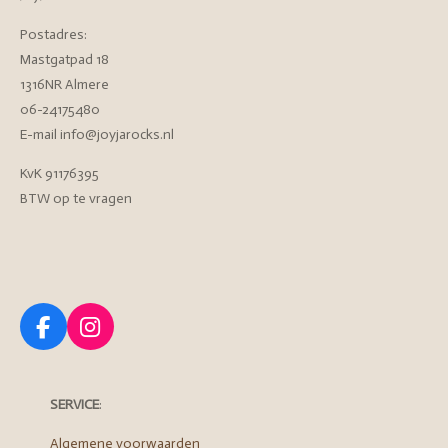
Postadres:
Mastgatpad 18
1316NR Almere
06-24175480
E-mail info@joyjarocks.nl
KvK 91176395
BTW op te vragen
F
I
a
n
c
s
e
t
SERVICE
:
b
a
o
g
Algemene voorwaarden