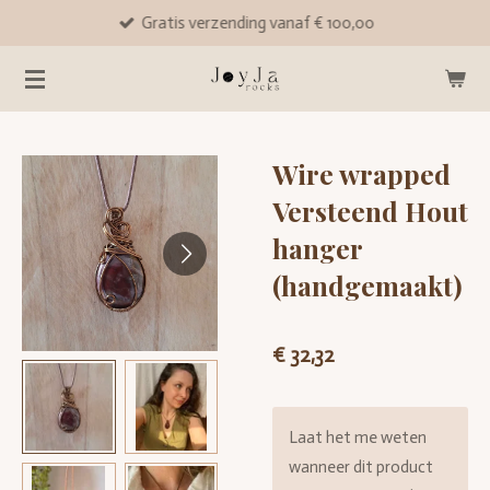
Gratis verzending vanaf € 100,00
Ga
direct
naar
de
hoofdinhoud
Wire wrapped
Versteend Hout
hanger
(handgemaakt)
€ 32,32
Laat het me weten
wanneer dit product