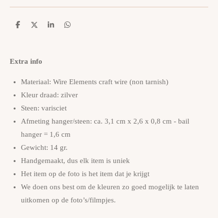
D
D
S
D
e
e
h
e
l
e
a
l
e
l
r
e
n
e
n
Extra info
Materiaal: Wire Elements craft wire (non tarnish)
Kleur draad: zilver
Steen: varisciet
Afmeting hanger/steen: ca. 3,1 cm x 2,6 x 0,8 cm - bail
hanger = 1,6 cm
Gewicht: 14 gr.
Handgemaakt, dus elk item is uniek
Het item op de foto is het item dat je krijgt
We doen ons best om de kleuren zo goed mogelijk te laten
uitkomen op de foto’s/filmpjes.