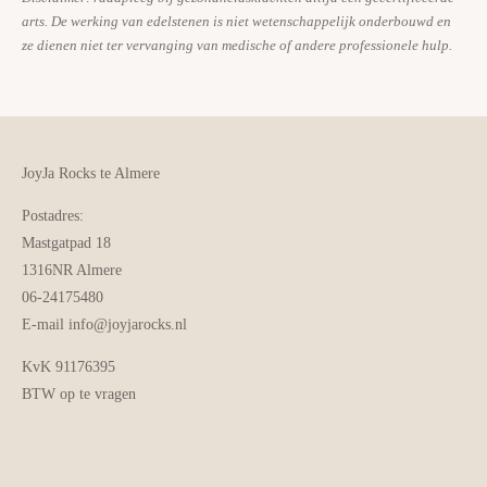
arts. De werking van edelstenen is niet wetenschappelijk onderbouwd en
ze dienen niet ter vervanging van medische of andere professionele hulp.
JoyJa Rocks te Almere
Postadres:
Mastgatpad 18
1316NR Almere
06-24175480
E-mail info@joyjarocks.nl
KvK 91176395
BTW op te vragen