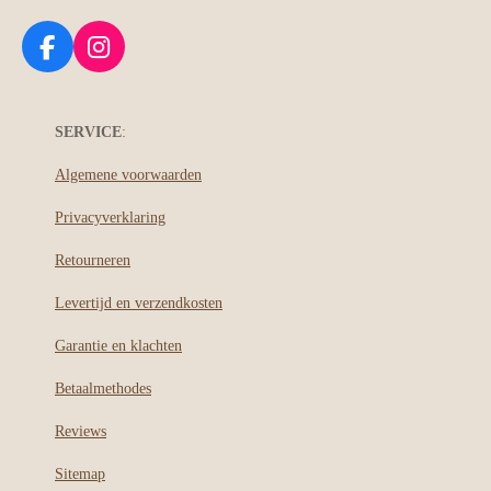
F
I
a
n
c
s
e
t
SERVICE
:
b
a
o
g
Algemene voorwaarden
o
r
Privacyverklaring
k
a
m
Retourneren
Levertijd en verzendkosten
Garantie en klachten
Betaalmethodes
Reviews
Sitemap