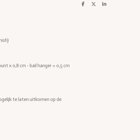
D
D
S
e
e
h
l
e
a
e
l
r
n
e
nish)
unt x 0,8 cm - bail hanger = 0,5 cm
elijk te laten uitkomen op de