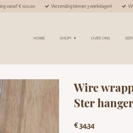
ing vanaf € 100,00
Verzending binnen 3 werkdagen!
We
HOME
SHOP!
OVER ONS
SER
Wire wrapp
Ster hange
€ 34,34