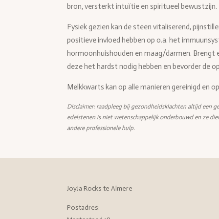
bron, versterkt intuïtie en spiritueel bewustzijn.
Fysiek gezien kan de steen vitaliserend, pijnsti
positieve invloed hebben op o.a. het immuunsy
hormoonhuishouden en maag/darmen. Brengt en
deze het hardst nodig hebben en bevorder de o
Melkkwarts kan op alle manieren gereinigd en o
Disclaimer: raadpleeg bij gezondheidsklachten altijd een ge
edelstenen is niet wetenschappelijk onderbouwd en ze die
andere professionele hulp.
JoyJa Rocks te Almere
Postadres: