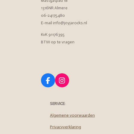
Mastgatpad 18
1316NR Almere
06-24175480
E-mail info@joyjarocks.nl
KvK 91176395
BTW op te vragen
F
I
a
n
c
s
e
t
SERVICE
:
b
a
o
g
Algemene voorwaarden
o
r
Privacyverklaring
k
a