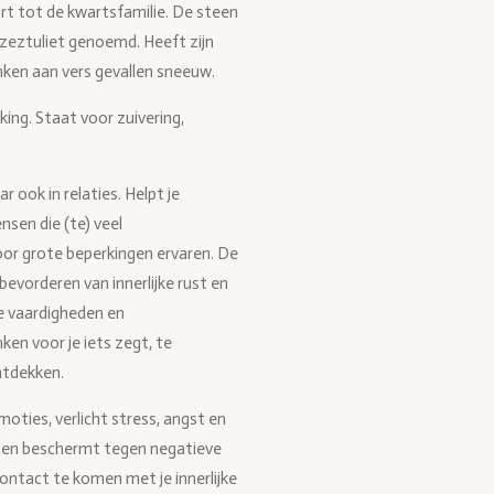
rt tot de kwartsfamilie. De steen
zeztuliet genoemd. Heeft zijn
nken aan vers gevallen sneeuw.
ing. Staat voor zuivering,
 ook in relaties. Helpt je
sen die (te) veel
or grote beperkingen ervaren. De
bevorderen van innerlijke rust en
le vaardigheden en
en voor je iets zegt, te
ntdekken.
oties, verlicht stress, angst en
ën en beschermt tegen negatieve
 contact te komen met je innerlijke