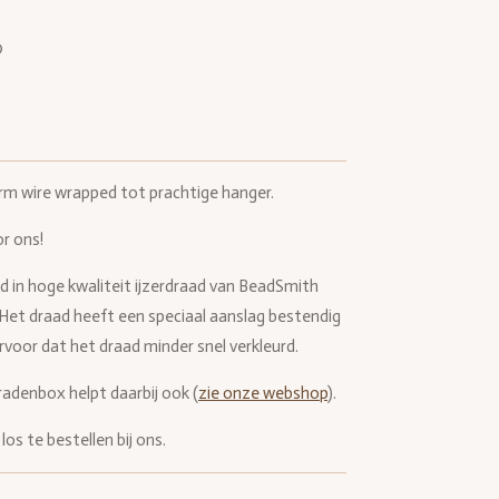
rm wire wrapped tot prachtige hanger.
r ons!
d in hoge kwaliteit ijzerdraad van BeadSmith
. Het draad heeft een speciaal aanslag bestendig
 ervoor dat het draad minder snel verkleurd.
radenbox helpt daarbij ook (
zie onze webshop
).
los te bestellen bij ons.