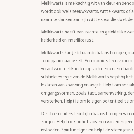
Melkkwarts is melkachtig wit van kleur en behoo
wordt ook wel sneeuwkwarts, witte kwarts of a
naam te danken aan zijn witte kleur die doet de
Melkkwarts heeft een zachte en geleidelijke werk
helderheid en innerlijke rust.
Melkkwarts kan je lichaam in balans brengen, maar
teruggaan naar jezelf. Een mooie steen voor men
verantwoordelijkheden op zich nemen en daardo
subtiele energie van de Melkkwarts helpt bij het 
loslaten van spanning en angst. Helpt om socia
omgangsvormen, zoals tact, samenwerking, denk
versterken. Helpt je om je eigen potentieel te o
De steen ondersteun bij in balans brengen van em
zorgen. Helpt ook bij het zuiveren van energie
invloeden. Spiritueel gezien helpt de steen je in