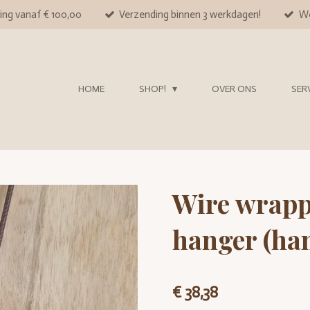
ing vanaf € 100,00
Verzending binnen 3 werkdagen!
We
HOME
SHOP!
OVER ONS
SER
Wire wrapp
hanger (ha
€ 38,38