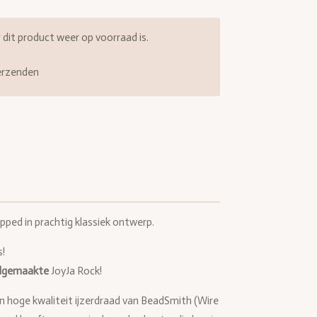
it product weer op voorraad is.
erzenden
pped in prachtig klassiek ontwerp.
s!
dgemaakte
JoyJa Rock!
 in hoge kwaliteit ijzerdraad van BeadSmith (Wire