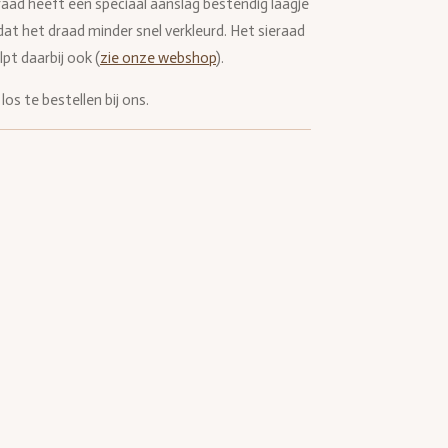
draad heeft een speciaal aanslag bestendig laagje
 dat het draad minder snel verkleurd. Het sieraad
pt daarbij ook (
zie onze webshop
).
los te bestellen bij ons.