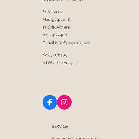
Postadres:
Mastgatpad 18
1316NR Almere
06-24175480
E-mail info@joyjarocks.nl
KvK 91176395
BTW op te vragen
F
I
a
n
c
s
e
t
SERVICE
:
b
a
Algemene voorwaarden