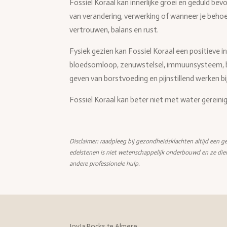
Fossiel Koraal kan innerlijke groei en geduld bev
van verandering, verwerking of wanneer je beh
vertrouwen, balans en rust.
Fysiek gezien kan Fossiel Koraal een positieve 
bloedsomloop, zenuwstelsel, immuunsysteem, bo
geven van borstvoeding en pijnstillend werken 
Fossiel Koraal kan beter niet met water gereini
Disclaimer: raadpleeg bij gezondheidsklachten altijd een ge
edelstenen is niet wetenschappelijk onderbouwd en ze die
andere professionele hulp.
JoyJa Rocks te Almere