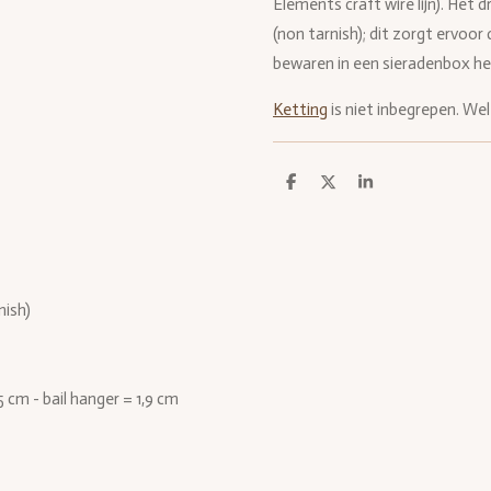
Elements craft wire lijn). Het 
(non tarnish); dit zorgt ervoor
bewaren in een sieradenbox hel
Ketting
is niet inbegrepen. Wel 
D
D
S
e
e
h
l
e
a
e
l
r
n
e
nish)
 cm - bail hanger = 1,9 cm