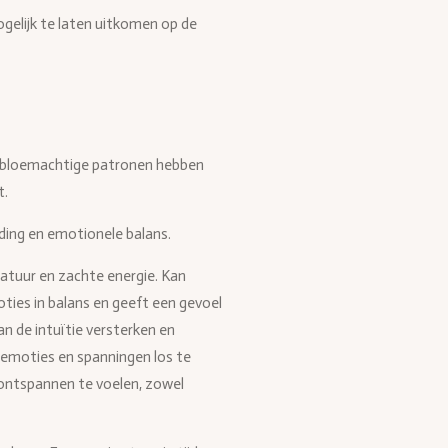
elijk te laten uitkomen op de
eke bloemachtige patronen hebben
t.
rding en emotionele balans.
atuur en zachte energie. Kan
ies in balans en geeft een gevoel
an de intuïtie versterken en
e emoties en spanningen los te
 ontspannen te voelen, zowel