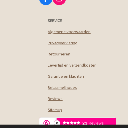
F
I
a
n
c
s
e
t
SERVICE
:
b
a
o
g
Algemene voorwaarden
o
r
Privacyverklaring
k
a
m
Retourneren
Levertijd en verzendkosten
Garantie en klachten
Betaalmethodes
Reviews
Sitemap