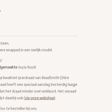
steen.
ire wrapped in een sierlijk model.
s!
dgemaakte
JoyJa Rock!
ge kwaliteit ijzerdraad van BeadSmith (Wire
draad heeft een speciaal aanslag bestendig laagje
 dat het draad minder snel verkleurd. Het sieraad
pt daarbij ook (
zie onze webshop
).
los te bestellen bij ons.