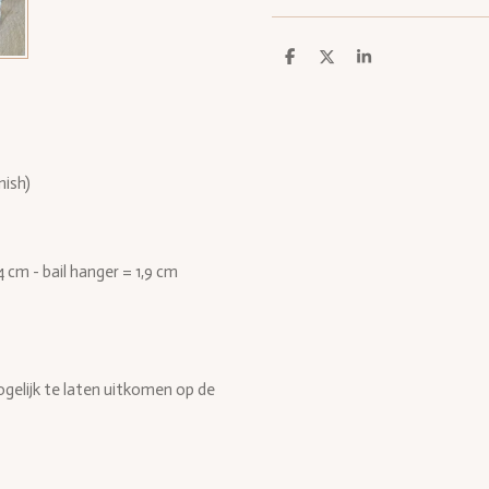
D
D
S
e
e
h
l
e
a
e
l
r
n
e
nish)
4 cm - bail hanger = 1,9 cm
elijk te laten uitkomen op de