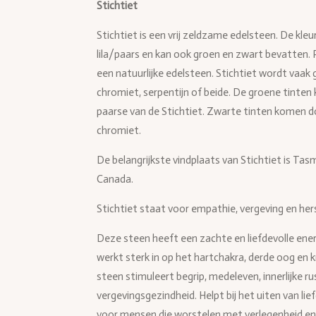
Stichtiet
Stichtiet is een vrij zeldzame edelsteen. De kle
lila/paars en kan ook groen en zwart bevatten. 
een natuurlijke edelsteen. Stichtiet wordt vaa
chromiet, serpentijn of beide. De groene tinten
paarse van de Stichtiet. Zwarte tinten komen 
chromiet.
De belangrijkste vindplaats van Stichtiet is Tasm
Canada.
Stichtiet staat voor empathie, vergeving en hers
Deze steen heeft een zachte en liefdevolle ener
werkt sterk in op het hartchakra, derde oog en 
steen stimuleert begrip, medeleven, innerlijke rus
vergevingsgezindheid. Helpt bij het uiten van li
voor mensen die worstelen met verlegenheid en 