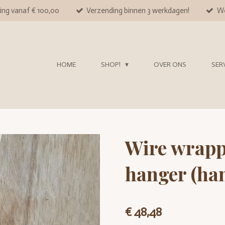
ing vanaf € 100,00
Verzending binnen 3 werkdagen!
We
HOME
SHOP!
OVER ONS
SER
Wire wrappe
hanger (ha
€ 48,48