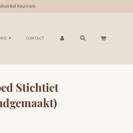
bwinkel Keurmerk
VICE
CONTACT
d Stichtiet
ndgemaakt)