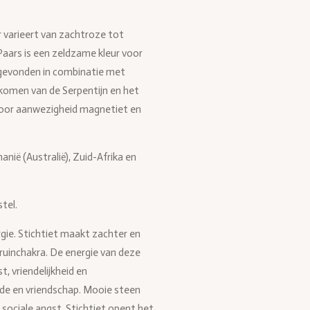
ur varieert van zachtroze tot
Paars is een zeldzame kleur voor
k gevonden in combinatie met
 komen van de Serpentijn en het
door aanwezigheid magnetiet en
anië (Australië), Zuid-Afrika en
tel.
gie. Stichtiet maakt zachter en
kruinchakra. De energie van deze
t, vriendelijkheid en
efde en vriendschap. Mooie steen
sociale angst. Stichtiet opent het