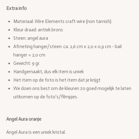
e
l
r
e
n
e
n
Extra info
Materiaal: Wire Elements craft wire (non tarnish)
Kleur draad: antiek brons
Steen: angel aura
Afmeting hanger/steen:
ca. 2,6 cm x 2,0 x 0,9 cm - bail
hanger = 2,0 cm
Gewicht: 9 gr.
Handgemaakt, dus elk item is uniek
Het item op de foto is het item dat je krijgt
We doen ons best om de kleuren zo goed mogelijk te laten
uitkomen op de foto’s/filmpjes.
Angel Aura oranje
Angel Aura is een uniek kristal.