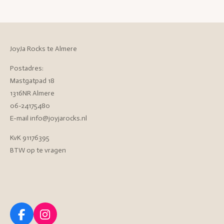
JoyJa Rocks te Almere
Postadres:
Mastgatpad 18
1316NR Almere
06-24175480
E-mail info@joyjarocks.nl
KvK 91176395
BTW op te vragen
F
I