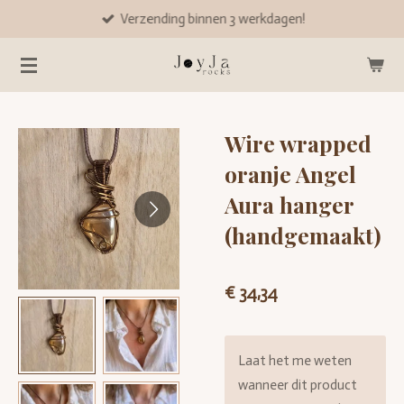
Verzending binnen 3 werkdagen!
Ga
direct
naar
de
hoofdinhoud
Wire wrapped
oranje Angel
Aura hanger
(handgemaakt)
€ 34,34
Laat het me weten
wanneer dit product