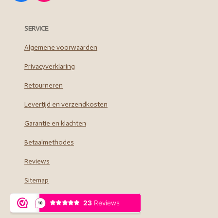
a
n
c
s
e
t
SERVICE
:
b
a
o
g
Algemene voorwaarden
o
r
Privacyverklaring
k
a
m
Retourneren
Levertijd en verzendkosten
Garantie en klachten
Betaalmethodes
Reviews
Sitemap