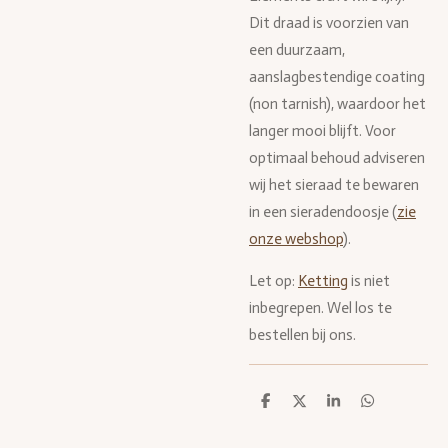
Dit draad is voorzien van
een duurzaam,
aanslagbestendige coating
(non tarnish), waardoor het
langer mooi blijft. Voor
optimaal behoud adviseren
wij het sieraad te bewaren
in een sieradendoosje (
zie
onze webshop
).
Let op:
Ketting
is niet
inbegrepen. Wel los te
bestellen bij ons.
D
D
S
D
e
e
h
e
l
e
a
l