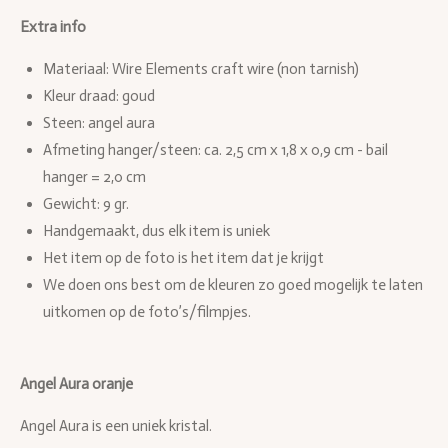
e
l
r
e
n
e
n
Extra info
Materiaal: Wire Elements craft wire (non tarnish)
Kleur draad: goud
Steen: angel aura
Afmeting hanger/steen:
ca. 2,5 cm x 1,8 x 0,9 cm - bail
hanger = 2,0 cm
Gewicht: 9 gr.
Handgemaakt, dus elk item is uniek
Het item op de foto is het item dat je krijgt
We doen ons best om de kleuren zo goed mogelijk te laten
uitkomen op de foto’s/filmpjes.
Angel Aura oranje
Angel Aura is een uniek kristal.