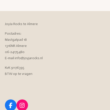
JoyJa Rocks te Almere
Postadres:
Mastgatpad 18
1316NR Almere
06-24175480
E-mail info@joyjarocks.nl
KvK 91176395
BTW op te vragen
F
I