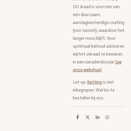
Dit draad is voorzien van
een duurzaam,
aanslagbestendige coating
(non tarnish), waardoor het
langer mooi blijft. Voor
optimaal behoud adviseren
wij het sieraad te bewaren
in een sieradendoosje (
zie
onze webshop
).
Let op:
Ketting
is niet
inbegrepen. Wel los te
bestellen bij ons.
D
D
S
D
e
e
h
e
l
e
a
l