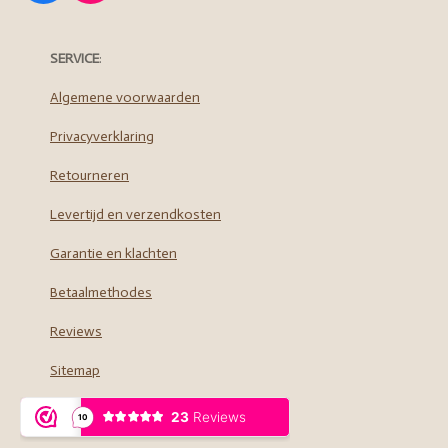
a
n
c
s
e
t
SERVICE
:
b
a
o
g
Algemene voorwaarden
o
r
Privacyverklaring
k
a
m
Retourneren
Levertijd en verzendkosten
Garantie en klachten
Betaalmethodes
Reviews
Sitemap