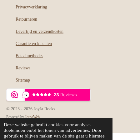
o
r
Privacyverklaring
k
a
m
Retourneren
Levertijd en verzendkosten
Garantie en klachten
Betaalmethodes
Reviews
Sitemap
© 2023 - 2026 JoyJa Rocks
Powered by
JouwWeb
Deze website gebruikt cookies voor analyse-
doeleinden en/of het tonen van advertenties. Door
gebruik te blijven maken van de site gaat u hiermee