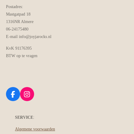
Postadres:
Mastgatpad 18
1316NR Almere
06-24175480
E-mail info@joyjarocks.nl
KvK 91176395
BTW op te vragen
F
I
a
n
c
s
e
t
SERVICE
:
b
a
o
g
Algemene voorwaarden