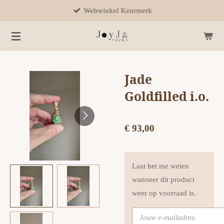
Webwinkel Keurmerk
Ga
direct
naar
de
hoofdinhoud
Jade
Goldfilled i.o.
€ 93,00
Laat het me weten
wanneer dit product
weer op voorraad is.