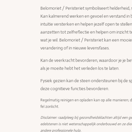
Belomoriet / Peristeriet symboliseert helderheid, se
Kan kalmerend werken en gevoel en verstand in 
intuïtie versterken en helpen jezelf open te stel
aanzetten tot zelfreflectie en helpen om inzicht te
wat je wil. Belomoriet / Peristeriet kan een mooie
verandering of in nieuwe levensfases.
Kan de veerkracht bevorderen, waardoor je je be
als je moeite hebt het verleden los te laten.
Fysiek gezien kan de steen ondersteunen bij de sp
deze cognitieve functies bevorderen.
Regelmatig reinigen en opladen kan op alle manieren; d
fel zonlicht.
Disclaimer: raadpleeg bij gezondheidsklachten altijd een ge
edelstenen is niet wetenschappelijk onderbouwd en ze die
andere professionele hulp.