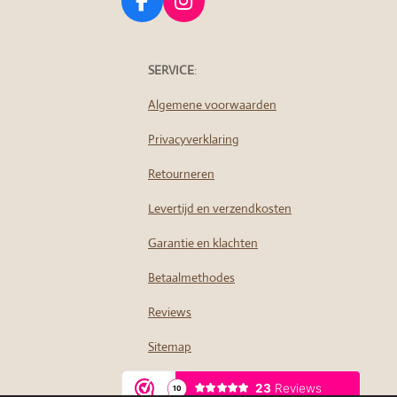
F
I
a
n
c
s
e
t
SERVICE
:
b
a
Algemene voorwaarden
o
g
o
r
Privacyverklaring
k
a
m
Retourneren
Levertijd en verzendkosten
Garantie en klachten
Betaalmethodes
Reviews
Sitemap