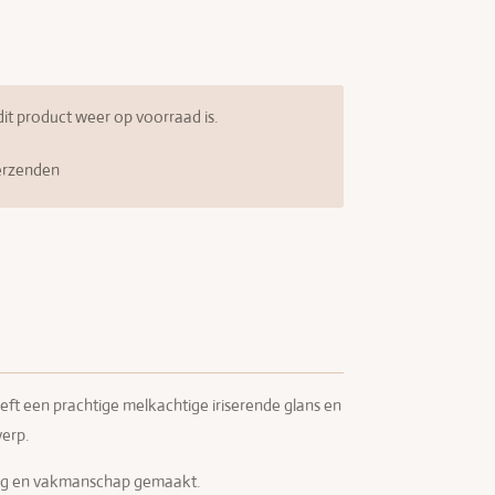
t product weer op voorraad is.
erzenden
eft een prachtige melkachtige iriserende glans en
werp.
org en vakmanschap gemaakt.