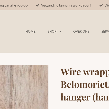
ing vanaf € 100,00
Verzending binnen 3 werkdagen!
We
HOME
SHOP!
OVER ONS
SER
Wire wrap
Belomoriet/
hanger (ha