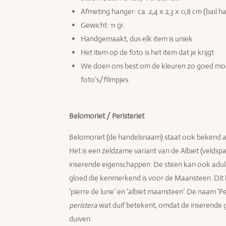
Afmeting hange
r: ca. 2,4 x 2,3 x 0,8 cm (bail 
Gewicht: 11 gr.
Handgemaakt, dus elk item is uniek
Het item op de foto is het item dat je krijgt
We doen ons best om de kleuren zo goed moge
foto’s/filmpjes.
Belomoriet / Peristeriet
Belomoriet (de handelsnaam) staat ook bekend als
Het is een zeldzame variant van de Albiet (veldsp
iriserende eigenschappen. De steen kan ook adul
gloed die kenmerkend is voor de Maansteen. Dit 
‘pierre de lune’ en ‘albiet maansteen’. De naam ‘Per
peristera
wat duif betekent, omdat de iriserende g
duiven.