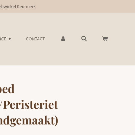
bwinkel Keurmerk
VICE
CONTACT
ped
Peristeriet
ndgemaakt)