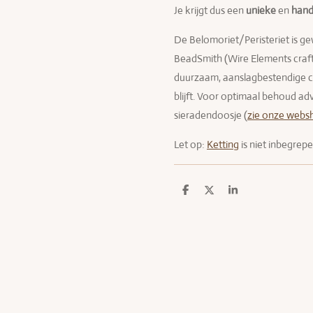
Je krijgt dus een
unieke
en
han
De Belomoriet/Peristeriet is ge
BeadSmith (Wire Elements craft w
duurzaam, aanslagbestendige co
blijft. Voor optimaal behoud ad
sieradendoosje (
zie onze webs
Let op:
Ketting
is niet inbegrepe
D
D
S
e
e
h
l
e
a
e
l
r
n
e