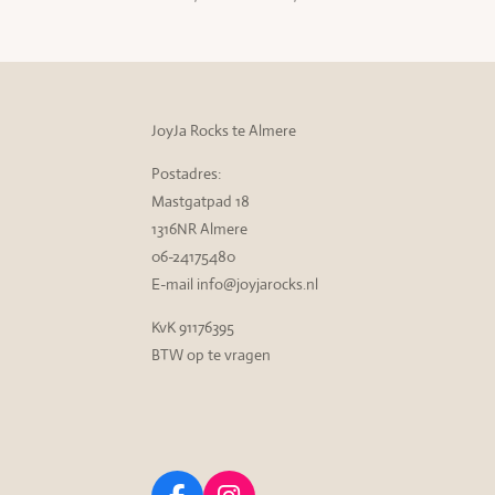
JoyJa Rocks te Almere
Postadres:
Mastgatpad 18
1316NR Almere
06-24175480
E-mail info@joyjarocks.nl
KvK 91176395
BTW op te vragen