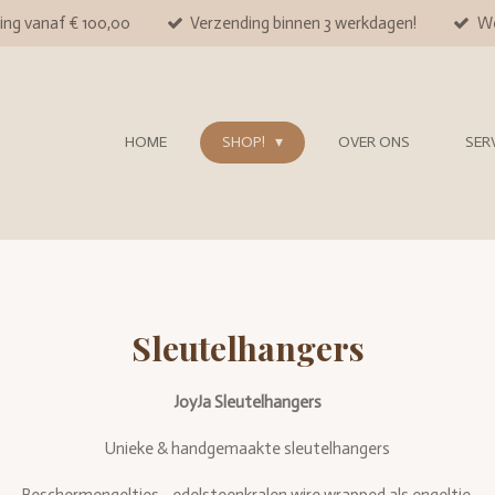
ing vanaf € 100,00
Verzending binnen 3 werkdagen!
We
HOME
SHOP!
OVER ONS
SER
Sleutelhangers
JoyJa Sleutelhangers
Unieke & handgemaakte sleutelhangers