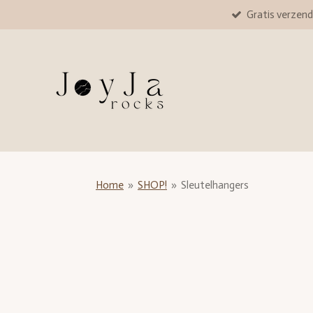
Gratis verzend
Ga
direct
naar
de
hoofdinhoud
Home
»
SHOP!
»
Sleutelhangers