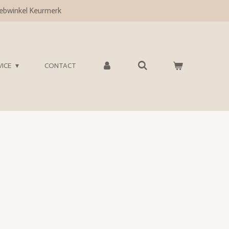
bwinkel Keurmerk
VICE
CONTACT