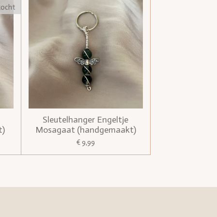
kocht
Sleutelhanger Engeltje
t)
Mosagaat (handgemaakt)
€ 9,99