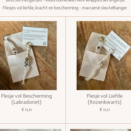
Beschermengeltjes - edelsteenkralen wire wrapped als engeltje.
Flesjes vol liefde, kracht en bescherming - macramé sleutelhanger.
Flesje vol Bescherming
Flesje vol Liefde
(Labradoriet)
(Rozenkwarts)
€ 11,11
€ 11,11