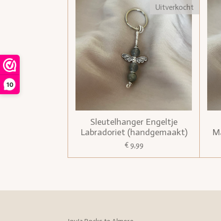
Uitverkocht
10
Sleutelhanger Engeltje
Labradoriet (handgemaakt)
M
€ 9,99