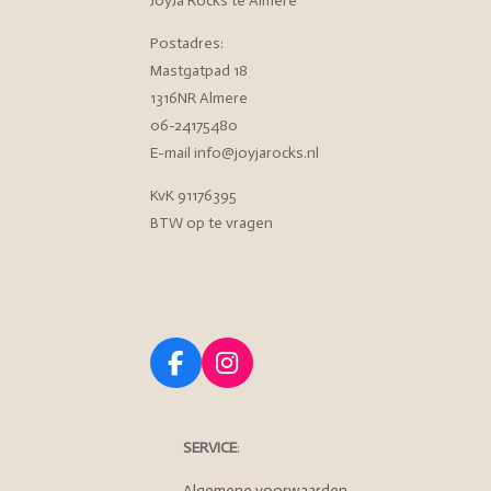
JoyJa Rocks te Almere
Postadres:
Mastgatpad 18
1316NR Almere
06-24175480
E-mail info@joyjarocks.nl
KvK 91176395
BTW op te vragen
F
I
a
n
c
s
e
t
SERVICE
:
b
a
Algemene voorwaarden